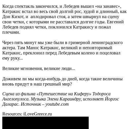
Когда спектакль закончился, и Лебедев вышел «на занавес»,
Катракис встал во весь свой долгий рос, худой и длинный, как
Дон Кихот, и аплодировал стоя, а затем швырнул на сцену
свои четки, с которыми не расставался долгие годы. Евгений
Лебедев поднял четки, поклонился Катракису и пожал
плечами.
Через пять минут мы уже были в гримерной ленинградского
актера. Там Манос Катракис, великий и неповторимый
Катракис, преклонил перед Лебедевым колено и поцеловал
ему руку...
Великие мгновения, великие люди...
Доживем ли мы когда-нибудь до дней, когда такие величины
вновь придут в наш грешный мир?
Сцена из фильма «Путешествие на Киферу» Тодороса
Ангелопулоса. Музыка Элени Караиндру, исполняет Йоргос
Даларас. Источник – youtube.com
Resources:
iLoveGreece.ru