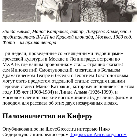
Линда Альма, Манос Катракис, автор, Ликургос Каллергис и
представитель ВААП на Красной площади, Москва, 1980 год.
Фото – из архива автора
Три недели, проведенные со «священными чудовищами»
греческой культуры в Москве и Ленинграде, встречи во
МХАТе, где нашим проводником стал... страшно сказать! –
сам Иннокентий Смоктуновский, спектакли в Большом
Драматическом Театре и беседы с Георгием Товстоноговым
могут стать предметом отдельной статьи: сегодня нашими
героями станут Манос Катракис, которому исполняется в этом
году 105 лет (1908-1984) и Линда Альма (1926-1999), и
московско-ленинградские воспоминания будут лишь фоном и
поводом для рассказа об этих двух незаурядных людях.
Паломничество на Киферу
Опубликованное на iLoveGreece.ru интервью Нико
Сидиропуло с кинорежиссером
Тодоросом Ангелопулосом