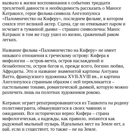
вызвало к жизни воспоминания о событиях тридцати
трехлетней давности и необходимость рассказать о Маносе
Катракисе, герое фильма-символа Ангелопулоса
«Паломничество на Киферу», последнем фильме, в котором
снялся этот великий актер. Сцена, где он отвязывает паром и
исчезает в туманной дымке – страшно символична: Манос
Катракис в том же году ушел из жизни, сраженный раком
легких.
Название фильма «Паломничество на Киферу» не имеет
никакого отношения к греческому острову: Кифера в
мифологии – остров-мечта, остров наслаждений и
беззаботности, остров богов и, прежде всего, богини любви,
Афродиты. Это и название знаменитой картины Антуана
Ватто, французского художника XVII-XVIII вв., и картина
Ангелопулоса странным образом с ней перекликается –
пастельными тонами, романтической дымкой, которую можно
различить лишь на полотнах художников рококо.
Катракис играет репатриировавшегося из Ташкента на родину
политэмигранта, обманувшегося в своих чаяниях и
ожиданиях. Все исторически верно: Кифера – страна
мифологическая, а надежды, как правило, лопаются как
радужный мыльный пузырь. Идеальных мест на Земле нет, а
рай, если и существует, то также – не на Земле.