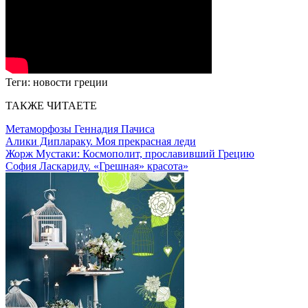
Теги:
новости греции
ТАКЖЕ ЧИТАЕТЕ
Метаморфозы Геннадия Пачиса
Алики Диплараку. Моя прекрасная леди
Жорж Мустаки: Космополит, прославивший Грецию
София Ласкариду. «Грешная» красота»