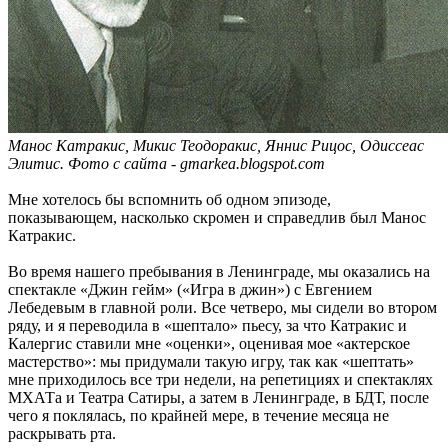
Манос Катракис, Микис Теодоракис, Яннис Рицос, Одиссеас
Элитис. Фото с сайта - gmarkea.blogspot.com
Мне хотелось бы вспомнить об одном эпизоде,
показывающем, насколько скромен и справедлив был Манос
Катракис.
Во время нашего пребывания в Ленинграде, мы оказались на
спектакле «Джин гейм» («Игра в джин») с Евгением
Лебедевым в главной роли. Все четверо, мы сидели во втором
ряду, и я переводила в «шептало» пьесу, за что Катракис и
Калергис ставили мне «оценки», оценивая мое «актерское
мастерство»: мы придумали такую игру, так как «шептать»
мне приходилось все три недели, на репетициях и спектаклях
МХАТа и Театра Сатиры, а затем в Ленинграде, в БДТ, после
чего я поклялась, по крайней мере, в течение месяца не
раскрывать рта.