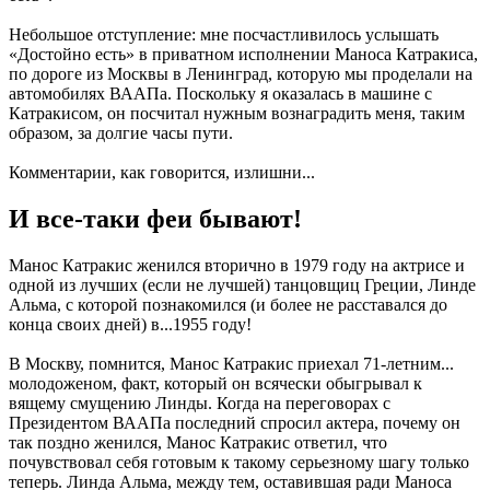
Небольшое отступление: мне посчастливилось услышать
«Достойно есть» в приватном исполнении Маноса Катракиса,
по дороге из Москвы в Ленинград, которую мы проделали на
автомобилях ВААПа. Поскольку я оказалась в машине с
Катракисом, он посчитал нужным вознаградить меня, таким
образом, за долгие часы пути.
Комментарии, как говорится, излишни...
И все-таки феи бывают!
Манос Катракис женился вторично в 1979 году на актрисе и
одной из лучших (если не лучшей) танцовщиц Греции, Линде
Альма, с которой познакомился (и более не расставался до
конца своих дней) в...1955 году!
В Москву, помнится, Манос Катракис приехал 71-летним...
молодоженом, факт, который он всячески обыгрывал к
вящему смущению Линды. Когда на переговорах с
Президентом ВААПа последний спросил актера, почему он
так поздно женился, Манос Катракис ответил, что
почувствовал себя готовым к такому серьезному шагу только
теперь. Линда Альма, между тем, оставившая ради Маноса