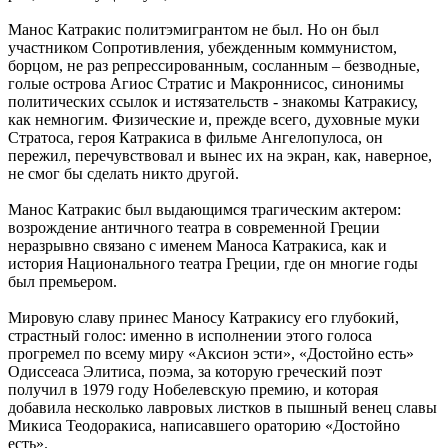
Манос Катракис политэмигрантом не был. Но он был
участником Сопротивления, убежденным коммунистом,
борцом, не раз репрессированным, сосланным – безводные,
голые острова Агиос Стратис и Макроннисос, синонимы
политических ссылок и истязательств - знакомы Катракису,
как немногим. Физические и, прежде всего, духовные муки
Стратоса, героя Катракиса в фильме Ангелопулоса, он
пережил, перечувствовал и вынес их на экран, как, наверное,
не смог бы сделать никто другой.
Манос Катракис был выдающимся трагическим актером:
возрождение античного театра в современной Греции
неразрывно связано с именем Маноса Катракиса, как и
история Национального театра Греции, где он многие годы
был премьером.
Мировую славу принес Маносу Катракису его глубокий,
страстный голос: именно в исполнении этого голоса
прогремел по всему миру «Аксион эсти», «Достойно есть»
Одиссеаса Элитиса, поэма, за которую греческий поэт
получил в 1979 году Нобелевскую премию, и которая
добавила несколько лавровых листков в пышный венец славы
Микиса Теодоракиса, написавшего ораторию «Достойно
есть».