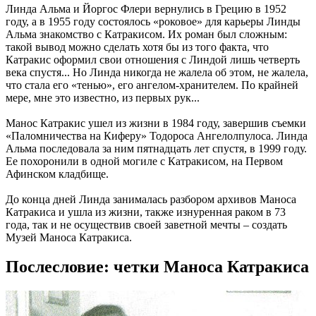
Линда Альма и Йоргос Флери вернулись в Грецию в 1952
году, а в 1955 году состоялось «роковое» для карьеры Линды
Альма знакомство с Катракисом. Их роман был сложным:
такой вывод можно сделать хотя бы из того факта, что
Катракис оформил свои отношения с Линдой лишь четверть
века спустя... Но Линда никогда не жалела об этом, не жалела,
что стала его «тенью», его ангелом-хранителем. По крайней
мере, мне это известно, из первых рук...
Манос Катракис ушел из жизни в 1984 году, завершив съемки
«Паломничества на Киферу» Тодороса Ангелолпулоса. Линда
Альма последовала за ним пятнадцать лет спустя, в 1999 году.
Ее похоронили в одной могиле с Катракисом, на Первом
Афинском кладбище.
До конца дней Линда занималась разбором архивов Маноса
Катракиса и ушла из жизни, также изнуренная раком в 73
года, так и не осуществив своей заветной мечты – создать
Музей Маноса Катракиса.
Послесловие: четки Маноса Катракиса