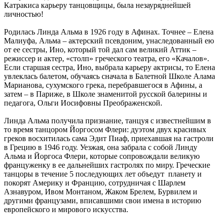
Катракиса карьеру танцовщицы, была незауряднейшей
личностью!
Родилась Линда Альма в 1926 году в Афинах. Точнее – Елена
Малиуфа, Альма – актерский псевдоним, унаследованный ею
от ее сестры, Ино, который той дал сам великий Аттик –
режиссер и актер, «столп» греческого театра, его «Качалов».
Если старшая сестра, Ино, выбрала карьеру актрисы, то Елена
увлеклась балетом, обучаясь сначала в Балетной Школе Алама
Марианова, сухумского грека, перебравшегося в Афины, а
затем – в Париже, в Школе знаменитой русской балерины и
педагога, Ольги Иосифовны Преображенской.
Линда Альма получила признание, танцуя с известнейшим в
то время танцором Йоргосом Флери: дуэтом двух красивых
греков восхитилась сама Эдит Пиаф, приехавшая на гастроли
в Грецию в 1946 году. Уезжая, она забрала с собой Линду
Альма и Йоргоса Флери, которые сопровождали великую
француженку в ее дальнейших гастролях по миру. Греческие
танцоры в течение 5 последующих лет объедут планету и
покорят Америку и Францию, сотрудничая с Шарлем
Азнавуром, Ивом Монтаном, Жаком Брелем, Бурвилем и
другими французами, вписавшими свои имена в историю
европейского и мирового искусства.