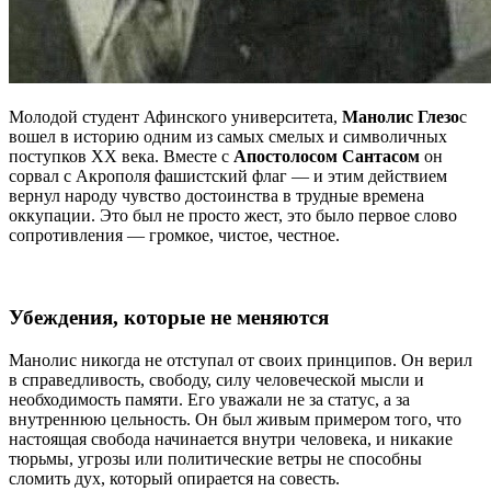
Молодой студент Афинского университета,
Манолис Глезо
с
вошел в историю одним из самых смелых и символичных
поступков XX века. Вместе с
Апостолосом Сантасом
он
сорвал с Акрополя фашистский флаг — и этим действием
вернул народу чувство достоинства в трудные времена
оккупации. Это был не просто жест, это было первое слово
сопротивления — громкое, чистое, честное.
Убеждения, которые не меняются
Манолис никогда не отступал от своих принципов. Он верил
в справедливость, свободу, силу человеческой мысли и
необходимость памяти. Его уважали не за статус, а за
внутреннюю цельность. Он был живым примером того, что
настоящая свобода начинается внутри человека, и никакие
тюрьмы, угрозы или политические ветры не способны
сломить дух, который опирается на совесть.