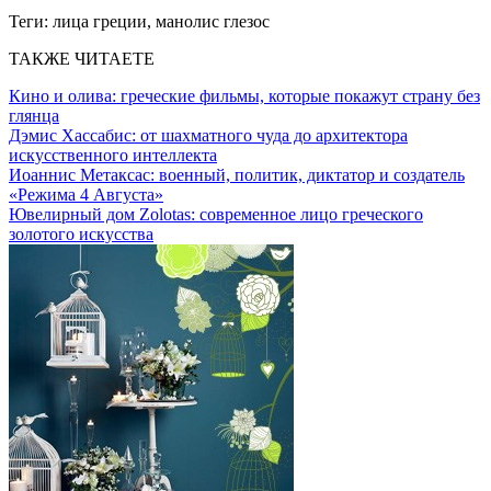
Теги:
лица греции, манолис глезос
ТАКЖЕ ЧИТАЕТЕ
Кино и олива: греческие фильмы, которые покажут страну без
глянца
Дэмис Хассабис: от шахматного чуда до архитектора
искусственного интеллекта
Иоаннис Метаксас: военный, политик, диктатор и создатель
«Режима 4 Августа»
Ювелирный дом Zolotas: современное лицо греческого
золотого искусства