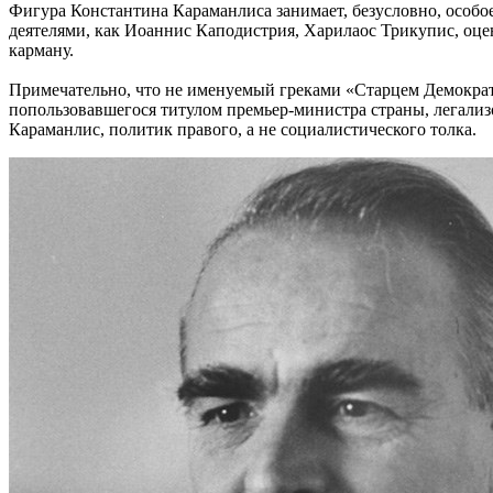
Фигура Константина Караманлиса занимает, безусловно, особо
деятелями, как Иоаннис Каподистрия, Харилаос Трикупис, оцен
карману.
Примечательно, что не именуемый греками «Старцем Демократи
попользовавшегося титулом премьер-министра страны, легали
Караманлис, политик правого, а не социалистического толка.