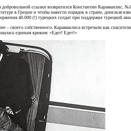
 из добровольной ссылки возвратился Константин Караманлис, №1
туре в Греции и чтобы навести порядок в стране, донельзя взви
вторжения 40.000 (!) турецких солдат при поддержке турецкой а
лее – своего собственного. Караманлиса встречали как спасителя,
ашалась единым криком: «Едет! Едет!»