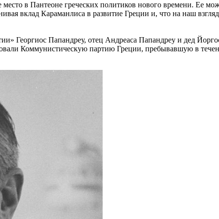
е место в Пантеоне греческих политиков нового времени. Ее мо
ивая вклад Караманлиса в развитие Греции и, что на наш взгляд
и» Георгиос Папандреу, отец Андреаса Папандреу и дед Йоргос
зовали Коммунистическую партию Греции, пребывавшую в течени