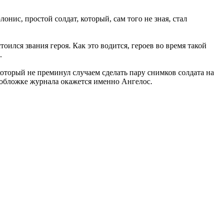
нис, простой солдат, который, сам того не зная, стал
лся звания героя. Как это водится, героев во время такой
.
который не преминул случаем сделать пару снимков солдата на
а обложке журнала окажется именно Ангелос.