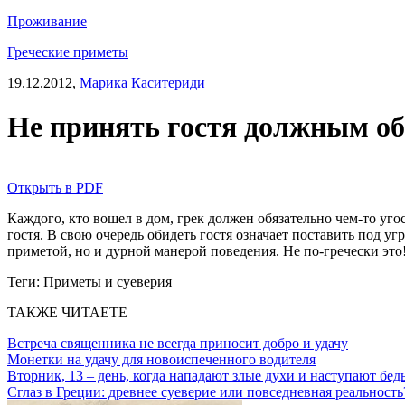
Проживание
Греческие приметы
19.12.2012,
Марика Каситериди
Не принять гостя должным об
Открыть в PDF
Каждого, кто вошел в дом, грек должен обязательно чем-то уго
гостя. В свою очередь обидеть гостя означает поставить под уг
приметой, но и дурной манерой поведения. Не по-гречески это
Теги:
Приметы и суеверия
ТАКЖЕ ЧИТАЕТЕ
Встреча священника не всегда приносит добро и удачу
Монетки на удачу для новоиспеченного водителя
Вторник, 13 – день, когда нападают злые духи и наступают бед
Сглаз в Греции: древнее суеверие или повседневная реальность