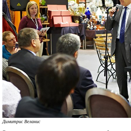
Димитрис Веланис