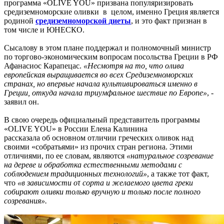
программа «OLIVE YOU» призвана популяризировать
средиземноморские оливки в целом, именно Греция является
родиной
средиземноморской диеты
, и это факт признан в
том числе и ЮНЕСКО.
Сысалову в этом плане поддержал и полномочный министр
по торгово-экономическим вопросам посольства Греции в РФ
Афанасиос Карапецас.
«Несмотря на то, что олива
европейская выращивается во всех Средиземноморских
странах, но впервые начала культивироваться именно в
Греции, откуда
начала триумфальное шествие по Европе»
, -
заявил он.
В свою очередь официальный представитель программы
«OLIVE YOU» в России Елена Калинина
рассказала об основном отличии греческих оливок над
своими «собратьями» из прочих стран региона. Этими
отличиями, по ее словам, являются
«натуральное созревание
на дереве и обработка естественными методами с
соблюдением традиционных технологий»
, а также тот факт,
что
«в зависимости оτ сорта и желаемого цвета греки
собирают оливки только вручную и только после полного
созревания».