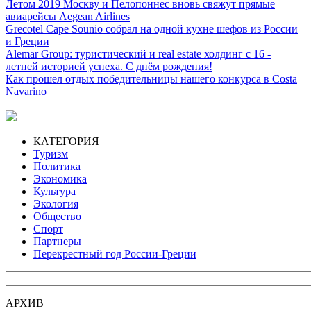
Летом 2019 Москву и Пелопоннес вновь свяжут прямые
авиарейсы Aegean Airlines
Grecotel Cape Sounio собрал на одной кухне шефов из России
и Греции
Alemar Group: туристический и real estate холдинг с 16 -
летней историей успеха. С днём рождения!
Как прошел отдых победительницы нашего конкурса в Costa
Navarino
КАТЕГОРИЯ
Туризм
Политика
Экономика
Культура
Экология
Общество
Спорт
Партнеры
Перекрестный год России-Греции
АРХИВ