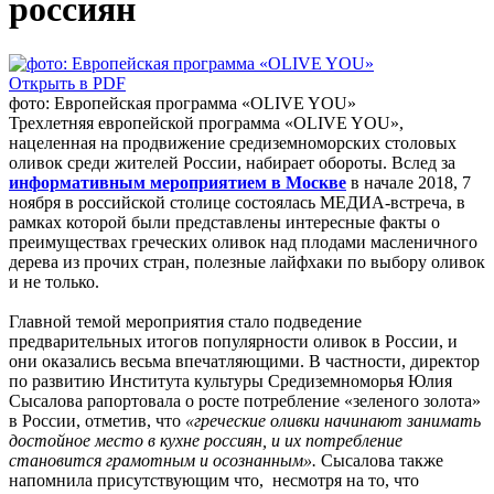
россиян
Открыть в PDF
фото: Европейская программа «OLIVE YOU»
Трехлетняя европейской программа «OLIVE YOU»,
нацеленная на продвижение средиземноморских столовых
оливок среди жителей России, набирает обороты. Вслед за
информативным мероприятием в Москве
в начале 2018, 7
ноября в российской столице состоялась МЕДИА-встреча, в
рамках которой были представлены интересные факты о
преимуществах греческих оливок над плодами масленичного
дерева из прочих стран, полезные лайфхаки по выбору оливок
и не только.
Главной темой мероприятия стало подведение
предварительных итогов популярности оливок в России, и
они оказались весьма впечатляющими. В частности, директор
по развитию Института культуры Средиземноморья Юлия
Сысалова рапортовала о росте потребление «зеленого золота»
в России, отметив, что
«греческие оливки начинают занимать
достойное место в кухне россиян, и их потребление
становится грамотным и осознанным».
Сысалова также
напомнила присутствующим что, несмотря на то, что