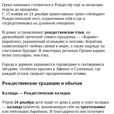
Греки начинают готовиться к Рождеству ещё за несколько
недель до праздника.
С 15 ноября по 24 декабря православные греки соблюдают
Рождественский пост, ограничивая себя в еде и
сосредотачиваясь на духовном очищении.
В домах устанавливают
рождественские ёлки
, но
древнейший греческий символ праздника — «Карави»
(кораблик), украшенный огоньками и лентами. Кораблик
символизирует любовь греков к морю, а также надежду на
счастливое будущее. В некоторых регионах Греции карави
более популярно, чем ёлка.
Города и деревни украшаются гирляндами и светящимися
звёздами. Особенно красиво в Афинах и Салониках, где
каждый уголок сверкает праздничными огнями.
Рождественские традиции и обычаи
Каланда — Рождественские колядки
Утром
24 декабря
дети ходят от дома к дому и поют колядки
—
каланда
(κάλαντα), аккомпанируя себе на
треугольнике
или небольших барабанах. В благодарность они получают