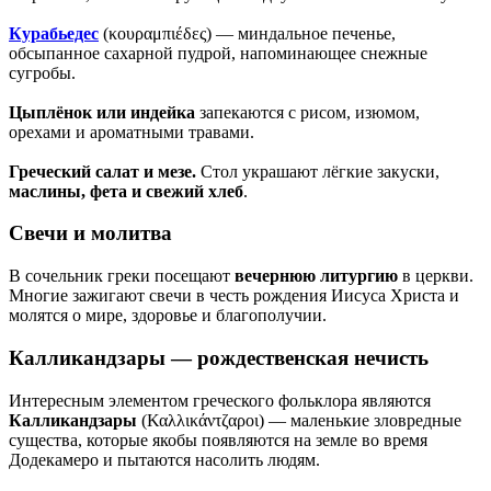
Курабьедес
(κουραμπιέδες) — миндальное печенье,
обсыпанное сахарной пудрой, напоминающее снежные
сугробы.
Цыплёнок или индейка
запекаются с рисом, изюмом,
орехами и ароматными травами.
Греческий салат и мезе.
Стол украшают лёгкие закуски,
маслины, фета и свежий хлеб
.
Свечи и молитва
В сочельник греки посещают
вечернюю литургию
в церкви.
Многие зажигают свечи в честь рождения Иисуса Христа и
молятся о мире, здоровье и благополучии.
Калликандзары — рождественская нечисть
Интересным элементом греческого фольклора являются
Калликандзары
(Καλλικάντζαροι) — маленькие зловредные
существа, которые якобы появляются на земле во время
Додекамеро и пытаются насолить людям.