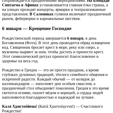
сопровождается праздничными мероприятиями.
На площади
Синтагма в Афинах
устанавливается главная ёлка страны, а
на улицах проходят концерты, ярмарки и театрализованные
представления.
В Салониках
гуляния включают праздничный
рынок, фейерверки и карнавальные шествия.
6 января — Крещение Господне
Рождественский период завершается
6 января
, в день
Богоявления (Фота). В этот день проводится обряд освящения
вод. Священник бросает крест в море, реку или озеро, а
мужчины ныряют за ним, чтобы достать и принести крест.
Этот символический ритуал приносит благословение и
здоровье на весь год.
Рождество в Греции — это не просто праздник, а время
глубоких духовных традиций, тёплого семейного общения и
искренней радости. Каждый обычай — от колядок до
калликандзаров — наполняет дни особым смыслом, а
праздничный стол объединяет поколения. Греция в это время
светится огнями, пахнет мёдом и корицей, а сердца людей
наполняются благодарностью и надеждой на лучшее.
Калá Хрисτούйена!
(Καλά Χριστούγεννα!) — Счастливого
Рождества!