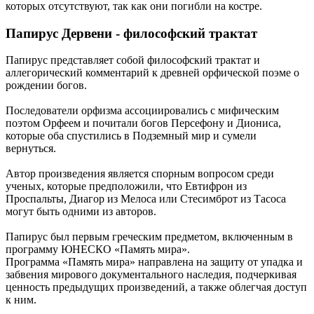
которых отсутствуют, так как они погибли на костре.
Папирус Дервени - философский трактат
Папирус представляет собой философский трактат и
аллегорический комментарий к древней орфической поэме о
рождении богов.
Последователи орфизма ассоциировались с мифическим
поэтом Орфеем и почитали богов Персефону и Диониса,
которые оба спустились в Подземный мир и сумели
вернуться.
Автор произведения является спорным вопросом среди
ученых, которые предположили, что Евтифрон из
Проспальты, Диагор из Мелоса или Стесимброт из Тасоса
могут быть одними из авторов.
Папирус был первым греческим предметом, включенным в
программу ЮНЕСКО «Память мира».
Программа «Память мира» направлена на защиту от упадка и
забвения мирового документального наследия, подчеркивая
ценность предыдущих произведений, а также облегчая доступ
к ним.