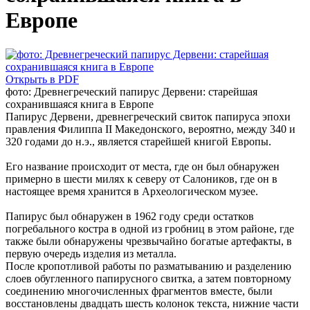
Европе
Открыть в PDF
фото: Древнегреческий папирус Дервени: старейшая
сохранившаяся книга в Европе
Папирус Дервени, древнегреческий свиток папируса эпохи
правления Филиппа II Македонского, вероятно, между 340 и
320 годами до н.э., является старейшей книгой Европы.
Его название происходит от места, где он был обнаружен
примерно в шести милях к северу от Салоников, где он в
настоящее время хранится в Археологическом музее.
Папирус был обнаружен в 1962 году среди остатков
погребального костра в одной из гробниц в этом районе, где
также были обнаружены чрезвычайно богатые артефакты, в
первую очередь изделия из металла.
После кропотливой работы по разматыванию и разделению
слоев обугленного папирусного свитка, а затем повторному
соединению многочисленных фрагментов вместе, были
восстановлены двадцать шесть колонок текста, нижние части