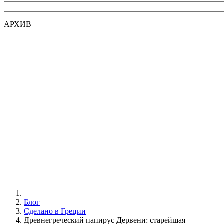
АРХИВ
Блог
Сделано в Греции
Древнегреческий папирус Дервени: старейшая