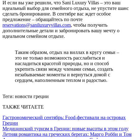
И если вы уже решили, что Sani Luxury Villas – это ваш
идеальный выбор для семейного отдыха, не упустите шанс
сделать бронирование. В сентябре вас ждет особое
предложение – обращайтесь по почте
reservations@saniluxuryvillas.com
, чтобы получить
дополнительные детали и забронировать вашу мечту о
идеальном семейном отдыхе.
Таким образом, отдых на виллах в кругу семьи –
это не только возможность расслабиться и
насладиться красотой природы, но и способ
укрепить связи между членами семьи, создать
незабываемые моменты и вернуться домой с
сердцем, наполненным теплом и радостью.
Теги:
новости греции
ТАКЖЕ ЧИТАЕТЕ
Гастрономический сентябрь: Food-фестивали на островах
Греции
Медицинский туризм в Греции: новые высоты в этом году
Летняя романтика на греческих берегах: Марго Робби и Том