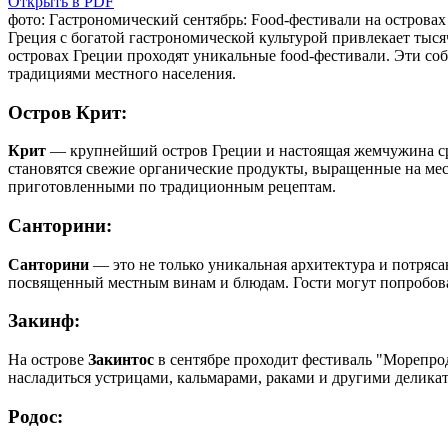
Открыть в PDF
фото: Гастрономический сентябрь: Food-фестивали на островах
Греция c богатой гастрономической культурой привлекает тыс
островах Греции проходят уникальные food-фестивали.
Эти соб
традициями местного населения.
Остров Крит:
Крит
— крупнейший остров Греции и настоящая жемчужина с
становятся свежие органические продукты, выращенные на ме
приготовленными по традиционным рецептам.
Санторини:
Санторини
— это не только уникальная архитектура и потряса
посвященный местным винам и блюдам.
Гости могут попробов
Закинф:
На острове
Закинтос
в сентябре проходит фестиваль "Морепро
насладиться устрицами, кальмарами, раками и другими деликат
Родос: