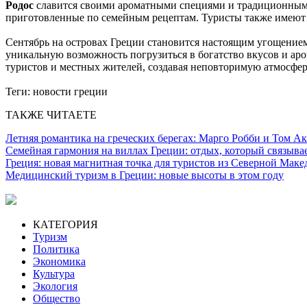
Родос
славится своими ароматными специями и традиционны
приготовленные по семейным рецептам.
Туристы также имеют 
Сентябрь на островах Греции становится настоящим угощение
уникальную возможность погрузиться в богатство вкусов и ар
туристов и местных жителей, создавая неповторимую атмосфер
Теги:
новости греции
ТАКЖЕ ЧИТАЕТЕ
Летняя романтика на греческих берегах: Марго Робби и Том А
Семейная гармония на виллах Греции: отдых, который связыва
Греция: новая магнитная точка для туристов из Северной Мак
Медицинский туризм в Греции: новые высоты в этом году
КАТЕГОРИЯ
Туризм
Политика
Экономика
Культура
Экология
Общество