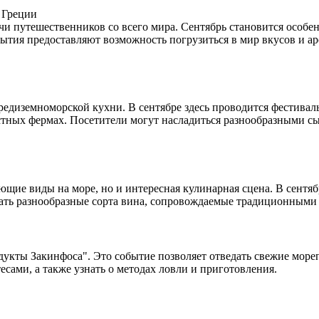
 Греции
ячи путешественников со всего мира.
Сентябрь становится особе
ытия предоставляют возможность погрузиться в мир вкусов и ар
редиземноморской кухни.
В сентябре здесь проводится фестивал
стных фермах.
Посетители могут насладиться разнообразными сы
ющие виды на море, но и интересная кулинарная сцена.
В сентяб
ать разнообразные сорта вина, сопровождаемые традиционными 
дукты Закинфоса".
Это событие позволяет отведать свежие море
есами, а также узнать о методах ловли и приготовления.