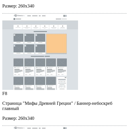
Размер:
260x340
F8
Страница "Мифы Древней Греции"
/ Баннер-небоскреб
главный
Размер:
260x340