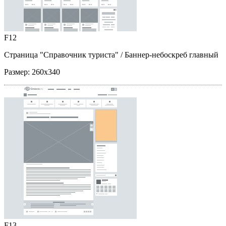
F12
Страница "Справочник туриста"
/ Баннер-небоскреб главный
Размер:
260x340
F13