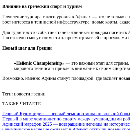
Влияние на греческий спорт и туризм
Появление турнира такого уровня в Афинах — это не только с
рост интереса к теннисной инфраструктуре: новые корты, ак
Для туристов это событие станет отличным поводом посетить А
Посетители смогут совместить просмотр матчей с прогулками 
Новый шаг для Греции
«Hellenic Championship»
— это важный этап для страны, 
мирового тенниса и привлечь внимание к своим спорти
Возможно, именно Афины станут площадкой, где засияет новая з
Теги:
новости греции
ТАКЖЕ ЧИТАЕТЕ
Георгий Куюмцидис — первый чемпион мира по вольной борьб
Первый в мире чемпионат по спорту между гуманоидными роб
Афинский марафон 2025 — возвращение легенды на историче
Олимпийское наследие оживает: в Афинах открыли новый спо