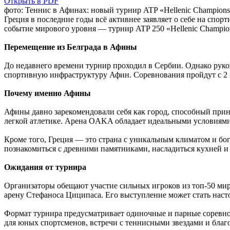
Открыть в PDF
фото: Теннис в Афинах: новый турнир ATP «Hellenic Champions
Греция в последние годы всё активнее заявляет о себе на спо
событие мирового уровня — турнир ATP 250 «Hellenic Champio
Перемещение из Белграда в Афины
До недавнего времени турнир проходил в Сербии. Однако руко
спортивную инфраструктуру Афин. Соревнования пройдут с 2 
Почему именно Афины
Афины давно зарекомендовали себя как город, способный при
легкой атлетике. Арена OAKA обладает идеальными условиями:
Кроме того, Греция — это страна с уникальным климатом и бо
познакомиться с древними памятниками, насладиться кухней и
Ожидания от турнира
Организаторы обещают участие сильных игроков из топ-50 мир
арену Стефаноса Циципаса. Его выступление может стать нас
Формат турнира предусматривает одиночные и парные соревнова
для юных спортсменов, встречи с теннисными звездами и благ