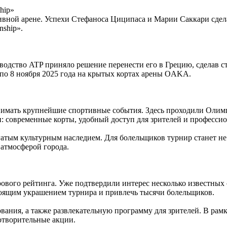
hip»
ртивной арене. Успехи Стефаноса Циципаса и Марии Саккари сдел
nship».
водство ATP приняло решение перенести его в Грецию, сделав с
по 8 ноября 2025 года на крытых кортах арены OAKA.
нимать крупнейшие спортивные события. Здесь проходили Олим
 современные корты, удобный доступ для зрителей и профессио
гатым культурным наследием. Для болельщиков турнир станет н
 атмосферой города.
ового рейтинга. Уже подтвердили интерес несколько известных
тоящим украшением турнира и привлечь тысячи болельщиков.
ния, а также развлекательную программу для зрителей. В рамка
отворительные акции.