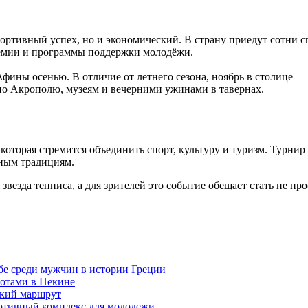
портивный успех, но и экономический. В страну приедут сотни 
адемии и программы поддержки молодёжи.
фины осенью. В отличие от летнего сезона, ноябрь в столице —
по Акрополю, музеям и вечерними ужинами в тавернах.
которая стремится объединить спорт, культуру и туризм. Турнир 
вным традициям.
везда тенниса, а для зрителей это событие обещает стать не пр
е среди мужчин в истории Греции
отами в Пекине
ский маршрут
ртивный комплекс для молодежи