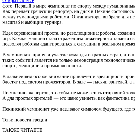
Открыть в PDF
фото: Первый в мире чемпионат по спорту между гуманоидны
Как передает греческий репортер, на днях в Пекине состоялос
между гуманоидными роботами. Организаторы выбрали для нег
масштаб и амбиции турнира.
Идея соревнований проста, но революционна: роботы, создан
игр. Каждая машина стала отражением инженерного таланта сво
позволял роботам адаптироваться к ситуации в реальном време
В чемпионате приняли участие команды из разных стран, что 
таких событий является не только демонстрация технологическ
спорте, медицине и промышленности.
В дальнейшем особое внимание привлечёт и зрелищность прои
блестят под светом прожекторов. В зале — тысячи зрителей, а 
По мнению экспертов, это событие может стать отправной точк
А для простых зрителей — это шанс увидеть, как фантастика пр
Пекинский чемпионат уже называют символом будущего, где те
Теги:
новости греции
ТАКЖЕ ЧИТАЕТЕ