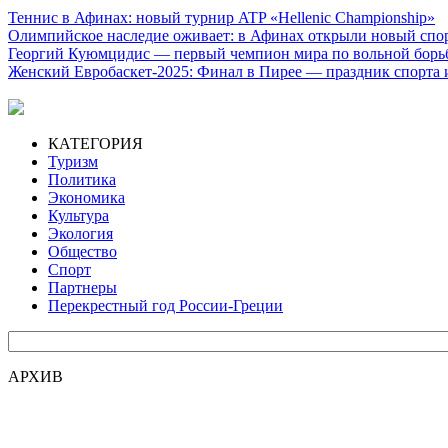
Теннис в Афинах: новый турнир ATP «Hellenic Championship»
Олимпийское наследие оживает: в Афинах открыли новый спо
Георгий Куюмцидис — первый чемпион мира по вольной борьб
Женский Евробаскет-2025: Финал в Пирее — праздник спорта 
КАТЕГОРИЯ
Туризм
Политика
Экономика
Культура
Экология
Общество
Спорт
Партнеры
Перекрестный год России-Греции
АРХИВ