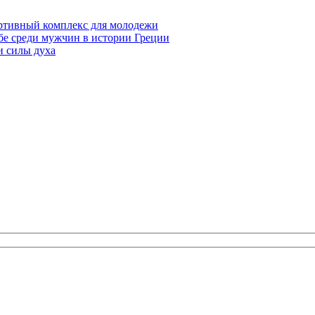
ртивный комплекс для молодежи
е среди мужчин в истории Греции
и силы духа