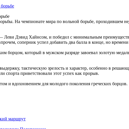
орьбе
ьбы. На чемпионате мира по вольной борьбе, проходившем неда
 — Леви Дэвид Хайнсом, и победил с минимальным преимуществ
Впрочем, соперник успел добавить два балла в конце, но времени
им борцом, который в мужском разряде завоевал золотую медаль
выдержку, тактическую зрелость и характер, особенно в решающ
и спорта приветствовали этот успех как прорыв.
том и вдохновением для молодого поколения греческих борцов.
ский маршрут