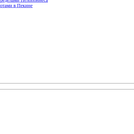
 пределами Пелопоннеса
отами в Пекине