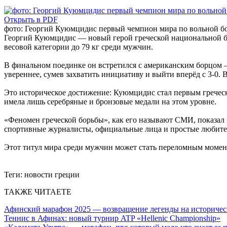
Открыть в PDF
фото: Георгий Куюмцидис первый чемпион мира по вольной б
Георгий Куюмцидис — новый герой греческой национальной бор
весовой категории до 79 кг среди мужчин.
В финальном поединке он встретился с американским борцом
увереннее, сумев захватить инициативу и выйти вперёд с 3-0. 
Это историческое достижение: Куюмцидис стал первым греческ
имела лишь серебряные и бронзовые медали на этом уровне.
«Феномен греческой борьбы», как его называют СМИ, показал 
спортивные журналисты, официальные лица и простые любител
Этот титул мира среди мужчин может стать переломным момен
Теги:
новости греции
ТАКЖЕ ЧИТАЕТЕ
Афинский марафон 2025 — возвращение легенды на историче
Теннис в Афинах: новый турнир ATP «Hellenic Championship»