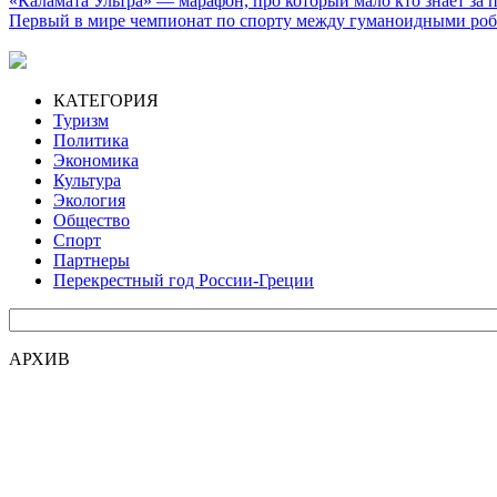
«Каламата Ультра» — марафон, про который мало кто знает за
Первый в мире чемпионат по спорту между гуманоидными роб
КАТЕГОРИЯ
Туризм
Политика
Экономика
Культура
Экология
Общество
Спорт
Партнеры
Перекрестный год России-Греции
АРХИВ