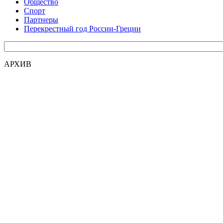
Общество
Спорт
Партнеры
Перекрестный год России-Греции
АРХИВ