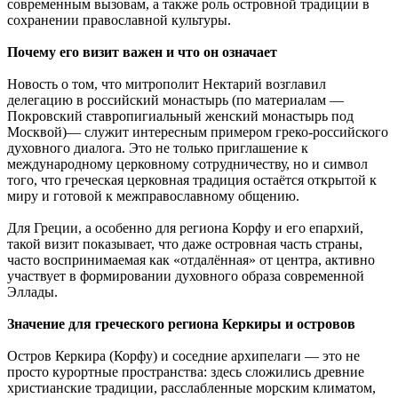
современным вызовам, а также роль островной традиции в
сохранении православной культуры.
Почему его визит важен и что он означает
Новость о том, что митрополит Нектарий возглавил
делегацию в российский монастырь (по материалам —
Покровский ставропигиальный женский монастырь под
Москвой)— служит интересным примером греко-российского
духовного диалога. Это не только приглашение к
международному церковному сотрудничеству, но и символ
того, что греческая церковная традиция остаётся открытой к
миру и готовой к межправославному общению.
Для Греции, а особенно для региона Корфу и его епархий,
такой визит показывает, что даже островная часть страны,
часто воспринимаемая как «отдалённая» от центра, активно
участвует в формировании духовного образа современной
Эллады.
Значение для греческого региона Керкиры и островов
Остров Керкира (Корфу) и соседние архипелаги — это не
просто курортные пространства: здесь сложились древние
христианские традиции, расслабленные морским климатом,