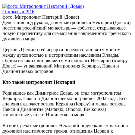
Открыть в PDF
фото: Митрополит Нектарий (Довас)
Делегация под руководством митрополита Нектария (Доваса)
посетила российский монастырь — событие, открывающее
новую перспективу для осмысления современного греческого
духовного мира.
Церковь Греции и её иерархи нередко становятся мостом
между духовностью и историческим наследием Эллады.
Одним из таких лиц является митрополит Нектарий (в миру
Довас) — управляющий Митрополия Керкиры, Пакси и
Диапонтиевых островов.
Кто такой митрополит Нектарий
Родившись как Димитриос Довас, он стал митрополитом
Керкиры, Пакси и Диапонтиевых островов с 2002 года. Его
епархия включает остров Керкира (Корфу) и малые острова
Пакси и Диапонтие (Mathraki, Othonoi, Ereikoussa) —
живописные уголки Ионического моря.
В своих речах митрополит Нектарий подчёркивает важность
духовной идентичности греков, отношения Церкви к