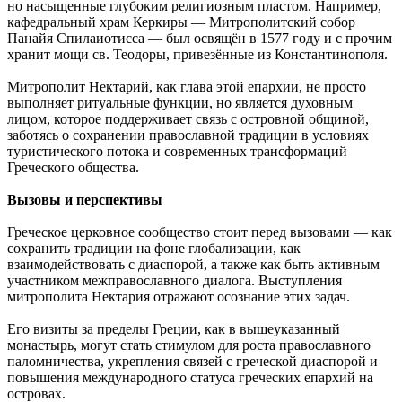
но насыщенные глубоким религиозным пластом. Например,
кафедральный храм Керкиры — Митрополитский собор
Панайя Спилаиотисса — был освящён в 1577 году и с прочим
хранит мощи св. Теодоры, привезённые из Константинополя.
Митрополит Нектарий, как глава этой епархии, не просто
выполняет ритуальные функции, но является духовным
лицом, которое поддерживает связь с островной общиной,
заботясь о сохранении православной традиции в условиях
туристического потока и современных трансформаций
Греческого общества.
Вызовы и перспективы
Греческое церковное сообщество стоит перед вызовами — как
сохранить традиции на фоне глобализации, как
взаимодействовать с диаспорой, а также как быть активным
участником межправославного диалога. Выступления
митрополита Нектария отражают осознание этих задач.
Его визиты за пределы Греции, как в вышеуказанный
монастырь, могут стать стимулом для роста православного
паломничества, укрепления связей с греческой диаспорой и
повышения международного статуса греческих епархий на
островах.