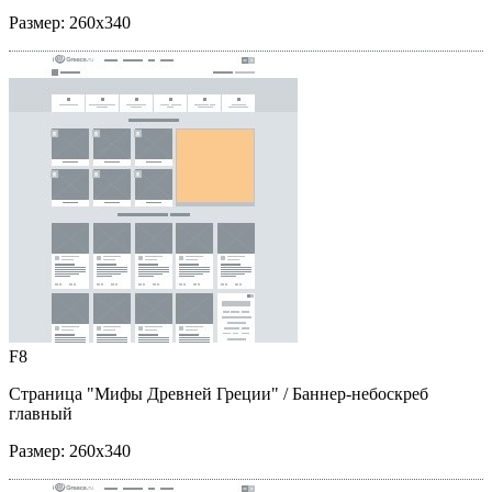
Размер:
260x340
F8
Страница "Мифы Древней Греции"
/ Баннер-небоскреб
главный
Размер:
260x340