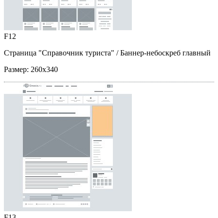
F12
Страница "Справочник туриста"
/ Баннер-небоскреб главный
Размер:
260x340
F13