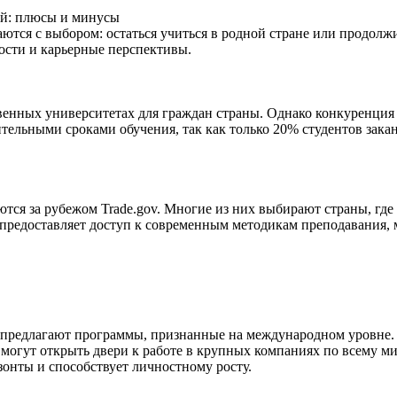
ей: плюсы и минусы
тся с выбором: остаться учиться в родной стране или продолжи
ости и карьерные перспективы.
венных университетах для граждан страны. Однако конкуренция 
ительными сроками обучения, так как только 20% студентов зака
ся за рубежом Trade.gov. Многие из них выбирают страны, где
 предоставляет доступ к современным методикам преподавания,
 предлагают программы, признанные на международном уровне.
огут открыть двери к работе в крупных компаниях по всему ми
зонты и способствует личностному росту.