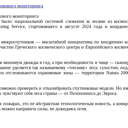
кового мониторинга
е было: национальной системой слежения за лесами из космос
ng Service, стартовавшего в августе 2024 года и координи
ы микроспутников — масштабной инициативы по внедрению кос
частии Греческого космического центра и Европейского космич
ак минимум дважды в год, а при необходимости и чаще — скани
ание уделяется так называемому «топливу» леса: сухостою, под
ьно отслеживаются охраняемые зоны — территории Natura 200
возможно проверить и откалибровать спутниковые модели. Но им
к чувствуют себя леса страны — от Пелопоннеса до Эвроса.
х пожарах, это не абстрактная технологическая новость, а конк
 можно направить силы, не дожидаясь огня.