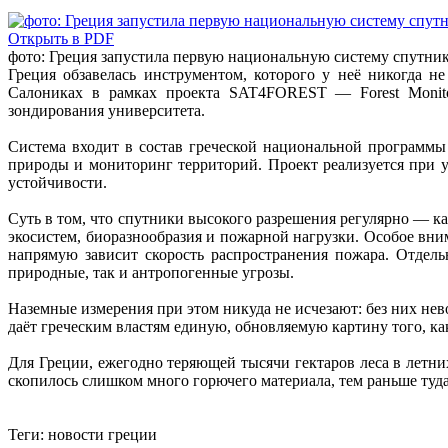
Открыть в PDF
фото: Греция запустила первую национальную систему спутни
Греция обзавелась инструментом, которого у неё никогда н
Салониках в рамках проекта SAT4FOREST — Forest Monitori
зондирования университета.
Система входит в состав греческой национальной программ
природы и мониторинг территорий. Проект реализуется при у
устойчивости.
Суть в том, что спутники высокого разрешения регулярно — к
экосистем, биоразнообразия и пожарной нагрузки. Особое вним
напрямую зависит скорость распространения пожара. Отдел
природные, так и антропогенные угрозы.
Наземные измерения при этом никуда не исчезают: без них не
даёт греческим властям единую, обновляемую картину того, ка
Для Греции, ежегодно теряющей тысячи гектаров леса в летни
скопилось слишком много горючего материала, тем раньше туда
Теги:
новости греции