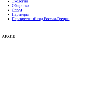
Экология
Общество
Спорт
Партнеры
Перекрестный год России-Греции
АРХИВ