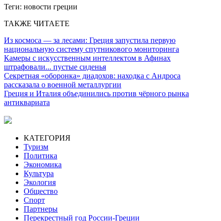
Теги:
новости греции
ТАКЖЕ ЧИТАЕТЕ
Из космоса — за лесами: Греция запустила первую
национальную систему спутникового мониторинга
Камеры с искусственным интеллектом в Афинах
штрафовали... пустые сиденья
Секретная «оборонка» диадохов: находка с Андроса
рассказала о военной металлургии
Греция и Италия объединились против чёрного рынка
антиквариата
КАТЕГОРИЯ
Туризм
Политика
Экономика
Культура
Экология
Общество
Спорт
Партнеры
Перекрестный год России-Греции