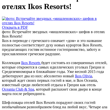
отелях Ikos Resorts!
Открыть в PDF
фото: Встречайте звездных «мишленовских» шефов в отелях
Ikos Resorts!
Ikos в переводе с греческого означает «дом» и это название
полностью соответствует духу новых курортов Ikos Resorts,
предлагающих гостям истинное гостеприимство, заботу и
прославленное греческое радушие.
Коллекция
Ikos Resorts
будет состоять из совершенных отелей,
которые откроются в самых идиллических уголках Греции и
Средиземноморья в ближайшие годы. Уже весной 2015 года
дебютируют два из них: абсолютно новый
Ikos Olivia
,
который ждет своих первых гостей в мае, и Ikos Oceania,
известный среди любителей отдыха в Греции как отель
Oceania Club & Spa
, который распахнет свои двери в конце
марта после ребрендинга.
Шеф-повара отелей Ikos Resorts порадуют своих гостей
необычайным разнообразием блюд на любой вкус. Четыре ала