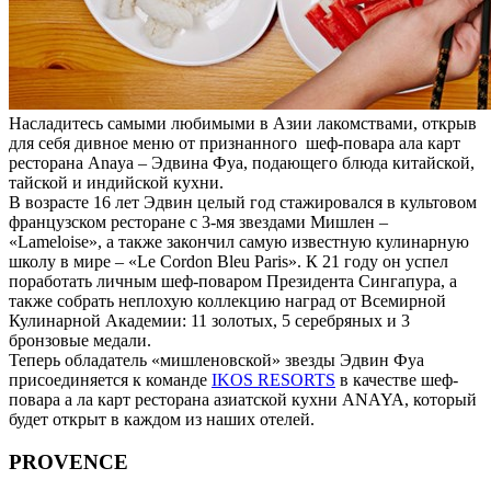
Насладитесь самыми любимыми в Азии лакомствами, открыв
для себя дивное меню от признанного шеф-повара ала карт
ресторана Anaya – Эдвина Фуа, подающего блюда китайской,
тайской и индийской кухни.
В возрасте 16 лет Эдвин целый год стажировался в культовом
французском ресторане с 3-мя звездами Мишлен –
«Lameloise», а также закончил самую известную кулинарную
школу в мире – «Le Cordon Bleu Paris». К 21 году он успел
поработать личным шеф-поваром Президента Сингапура, а
также собрать неплохую коллекцию наград от Всемирной
Кулинарной Академии: 11 золотых, 5 серебряных и 3
бронзовые медали.
Теперь обладатель «мишленовской» звезды Эдвин Фуа
присоединяется к команде
IKOS RESORTS
в качестве шеф-
повара а ла карт ресторана азиатской кухни ANAYA, который
будет открыт в каждом из наших отелей.
PROVENCE