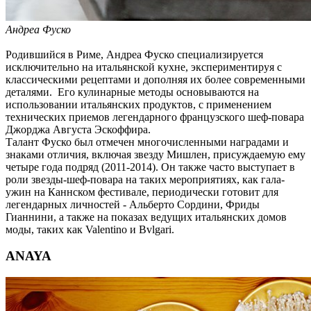
Андреа Фуско
Родившийся в Риме, Андреа Фуско специализируется
исключительно на итальянской кухне, экспериментируя с
классическими рецептами и дополняя их более современными
деталями. Его кулинарные методы основываются на
использовании итальянских продуктов, с применением
технических приемов легендарного французского шеф-повара
Джорджа Августа Эскоффира.
Талант Фуско был отмечен многочисленными наградами и
знаками отличия, включая звезду Мишлен, присуждаемую ему
четыре года подряд (2011-2014). Он также часто выступает в
роли звезды-шеф-повара на таких мероприятиях, как гала-
ужин на Каннском фестивале, периодически готовит для
легендарных личностей - Альберто Сордини, Фриды
Гианнини, а также на показах ведущих итальянских домов
моды, таких как Valentino и Bvlgari.
ANAYA