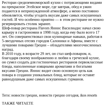
Ресторан средиземноморской кухни с потрясающими видами
на прекрасное Эгейское море, где завтрак, обед и ужин
подаются в непринужденной атмосфере, а меню постоянно
обновляется, чтобы угодить вкусам даже самых искушенных
гостей. И что особенно приятно — в этом ресторане не нужно
резервировать столик заранее.
Шеф-повар ресторана Flavors Яннис Василиадис начал свою
карьеру в гастрономии в 1998 году, когда ему было всего 17
лет. Он совершенствовал свои кулинарные навыки, работая в
5-звездочных отелях городов Салоники и Афины, вместе с
лучшими поварами Греции – обладателями многочисленных
наград.
В 2010 году, в возрасте 29 лет, он стал шеф-поваром, и,
благодаря своему воображению и любви к греческой кухне,
он сумел создать для гостиничных ресторанов первоклассные
блюда, наполненные изящными ароматами и богатыми
вкусами Греции. Яннис видит свою основную цель как
повара в создании уникальных блюд, которые не оставят
равнодушным даже самых искушенных гурманов.
Теги:
новости греции, новости греции сегодня, ikos resorts
ТАКЖЕ ЧИТАЕТЕ