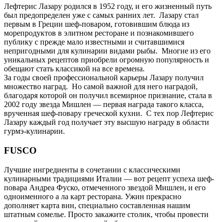
Лефтерис Лазару родился в 1952 году, и его жизненный путь
был предопределен уже с самых ранних лет. Лазару стал
первым в Греции шеф-поваром, готовившим блюда из
морепродуктов в элитном ресторане и познакомившего
публику с прежде мало известными и считавшимися
непригодными для кулинарии видами рыбы. Многие из его
уникальных рецептов приобрели огромную популярность и
обещают стать классикой на все времена.
За годы своей профессиональной карьеры Лазару получил
множество наград. Но самой важной для него наградой,
благодаря которой он получил всемирное признание, стала в
2002 году звезда Мишлен — первая награда такого класса,
врученная шеф-повару греческой кухни. С тех пор Лефтерис
Лазару каждый год получает эту высшую награду в области
гурмэ-кулинарии.
FUSCO
Лучшие ингредиенты в сочетании с классическими
кулинарными традициями Италии — вот рецепт успеха шеф-
повара Андреа Фуско, отмеченного звездой Мишлен, и его
одноименного а ла карт ресторана. Ужин прекрасно
дополняет карта вин, специально составленная нашим
штатным сомелье. Просто закажите столик, чтобы провести