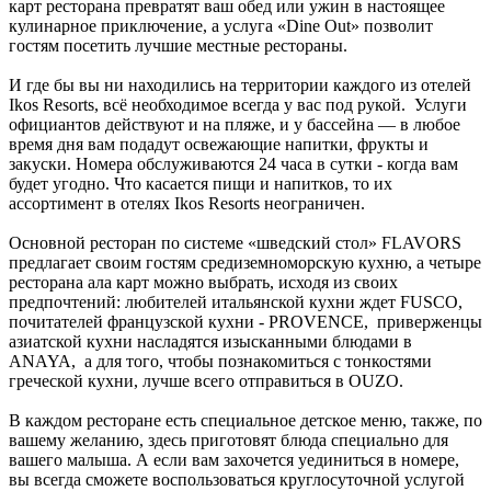
карт ресторана превратят ваш обед или ужин в настоящее
кулинарное приключение, а услуга «Dine Out» позволит
гостям посетить лучшие местные рестораны.
И где бы вы ни находились на территории каждого из отелей
Ikos Resorts, всё необходимое всегда у вас под рукой. Услуги
официантов действуют и на пляже, и у бассейна — в любое
время дня вам подадут освежающие напитки, фрукты и
закуски. Номера обслуживаются 24 часа в сутки - когда вам
будет угодно. Что касается пищи и напитков, то их
ассортимент в отелях Ikos Resorts неограничен.
Основной ресторан по системе «шведский стол» FLAVORS
предлагает своим гостям средиземноморскую кухню, а четыре
ресторана ала карт можно выбрать, исходя из своих
предпочтений: любителей итальянской кухни ждет FUSCO,
почитателей французской кухни - PROVENCE, приверженцы
азиатской кухни насладятся изысканными блюдами в
ANAYA, а для того, чтобы познакомиться с тонкостями
греческой кухни, лучше всего отправиться в OUZO.
В каждом ресторане есть специальное детское меню, также, по
вашему желанию, здесь приготовят блюда специально для
вашего малыша. А если вам захочется уединиться в номере,
вы всегда сможете воспользоваться круглосуточной услугой