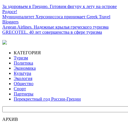
За здоровьем в Грецию. Готовим фигуру к лету на острове
Родосе!
Муниципалитет Херсониссоса принимает Greek Travel
Bloggers
Aegean Airlines. Надежные крылья греческого туризма
GRECOTEL. 40 лет совершенства в сфере туризма
КАТЕГОРИЯ
Туризм
Политика
Экономика
Культура
Экология
Общество
Спорт
Партнеры
Перекрестный год России-Греции
АРХИВ