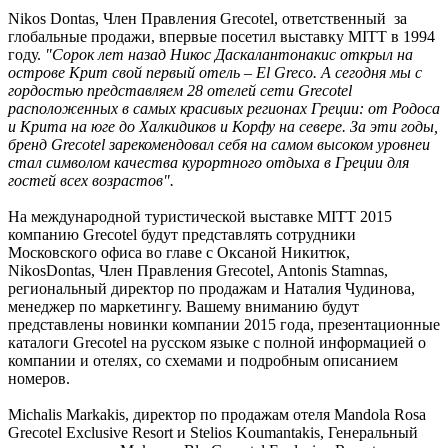
Nikos Dontas, Член Правления Grecotel, ответственный за
глобальные продажи, впервые посетил выставку MITT в 1994
году.
"Сорок лет назад Никос Даскалантонакис открыл на
острове Крит свой первый отель – El Greco. А сегодня мы с
гордостью представляем 28 отелей сети Grecotel
расположенных в самых красивых регионах Греции: от Родоса
и Крита на юге до Халкидиков и Корфу на севере. За эти годы,
бренд Grecotel зарекомендовал себя на самом высоком уровнеи
стал символом качества курортного отдыха в Греции для
гостей всех возрастов".
На международной туристической выставке MITT 2015
компанию Grecotel будут представлять сотрудники
Московского офиса во главе с Оксаной Никитюк,
NikosDontas, Член Правления Grecotel, Antonis Stamnas,
региональный директор по продажам и Наталия Чудинова,
менеджер по маркетингу. Вашему вниманию будут
представлены новинки компании 2015 года, презентационные
каталоги Grecotel на русском языке с полной информацией о
компании и отелях, со схемами и подробным описанием
номеров.
Michalis Markakis, директор по продажам отеля Mandola Rosa
Grecotel Exclusive Resort и Stelios Koumantakis, Генеральный