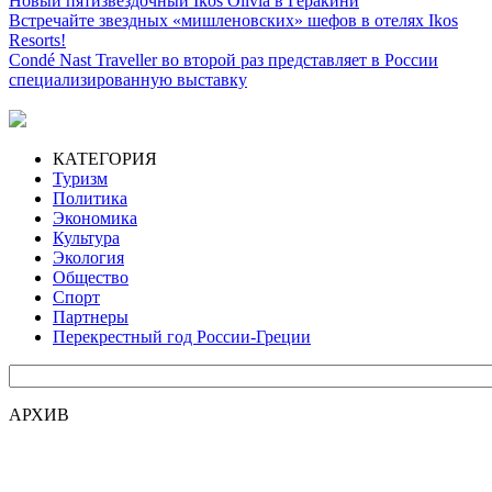
Новый пятизвездочный Ιkos Olivia в Геракини
Встречайте звездных «мишленовских» шефов в отелях Ikos
Resorts!
Condé Nast Traveller во второй раз представляет в России
специализированную выставку
КАТЕГОРИЯ
Туризм
Политика
Экономика
Культура
Экология
Общество
Спорт
Партнеры
Перекрестный год России-Греции
АРХИВ