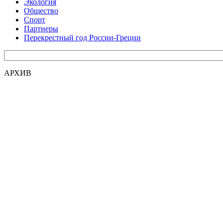
Экология
Общество
Спорт
Партнеры
Перекрестный год России-Греции
АРХИВ