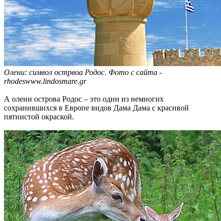
Олени: символ острвоа Родос. Фото с сайта -
rhodeswww.lindosmare.gr
А олени острова Родос – это один из немногих
сохранившихся в Европе видов Дама Дама с красивой
пятнистой окраской.