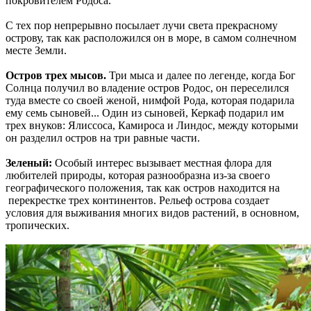
покровителем Родоса.
С тех пор непрерывно посылает лучи света прекрасному
острову, так как расположился он в море, в самом солнечном
месте Земли.
Остров трех мысов.
Три мыса и далее по легенде, когда Бог
Солнца получил во владение остров Родос, он переселился
туда вместе со своей женой, нимфой Рода, которая подарила
ему семь сыновей... Один из сыновей, Керкаф подарил им
трех внуков: Ялиссоса, Камироса и Линдос, между которыми
он разделил остров на три равные части.
Зеленый:
Особый интерес вызывает местная флора для
любителей природы, которая разнообразна из-за своего
географического положения, так как остров находится на
перекрестке трех континентов. Рельеф острова создает
условия для выживания многих видов растений, в основном,
тропических.