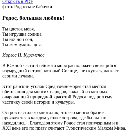
Открыть в PDF
фото: Родосские бабочки
Родос, большая любовь!
Ты цветок моря,
Ты игрушка солнца,
Ты ночной сон,
Ты жемчужина дня.
Йоргос Н. Куременос
В Южной части Эгейского моря расположен светящийся
изумрудный остров, который Солнце, не скупясь, ласкает
своими лучами.
Этот райский уголок Средиземноморья стал местом
обетования для многих народов, каждый из которых
очарованный природной красотой Родоса подарил ему
частичку своей истории и культуры.
Остров настолько многолик, что его многообразие
проявляется в каждом уголке острова, где бы вы ни
находились... Благодаря этому Родос стал популярным и в
ХХI веке его по праву считают Туристическим Маяком Мира.