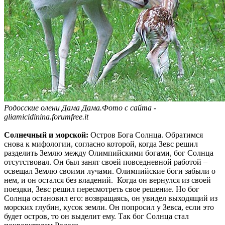
Родосские олени Дама Дама.Фото с сайта -
gliamicidinina.forumfree.it
Солнечный и морской:
Остров Бога Солнца. Обратимся
снова к мифологии, согласно которой, когда Зевс решил
разделить Землю между Олимпийскими богами, бог Солнца
отсутствовал. Он был занят своей повседневной работой –
освещал Землю своими лучами. Олимпийские боги забыли о
нем, и он остался без владений. Когда он вернулся из своей
поездки, Зевс решил пересмотреть свое решение. Но бог
Солнца остановил его: возвращаясь, он увидел выходящий из
морских глубин, кусок земли. Он попросил у Зевса, если это
будет остров, то он выделит ему. Так бог Солнца стал