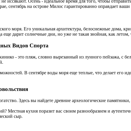
 не иссякают.
Осень - идеальное время для того, чтобы отправи
 рае, сентябрь на острове Милос гарантированно оправдает ваши
ского моря.
Его уникальная архитектура, белоснежные дома, кр
а еще дарит солнечные дни, но уже не такая знойная, как летом,
дных Видов Спорта
кинико - это пляж, словно вырезанный из лунного пейзажа, с 
й.
зможностей.
В сентябре воды моря еще теплые, что делает его и
овольствия
огатство.
Здесь вы найдете древние археологические памятники,
ний?
Местная кухня поразит вас своим разнообразием и аутентич
ческий сыр.