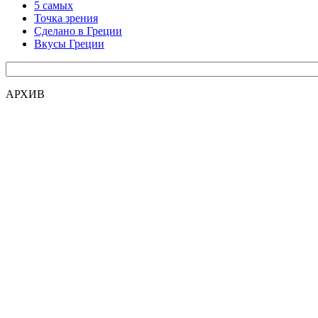
5 самых
Точка зрения
Сделано в Греции
Вкусы Греции
АРХИВ