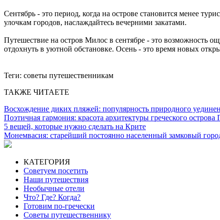
Сентябрь - это период, когда на острове становится менее тур
улочкам городов, наслаждайтесь вечерними закатами.
Путешествие на остров Милос в сентябре - это возможность о
отдохнуть в уютной обстановке.
Осень - это время новых откр
Теги:
советы путешественникам
ТАКЖЕ ЧИТАЕТЕ
Восхождение диких пляжей: популярность природного уединен
Поэтичная гармония: красота архитектуры греческого острова 
5 вещей, которые нужно сделать на Крите
Монемвасия: старейший постоянно населенный замковый горо
КАТЕГОРИЯ
Советуем посетить
Наши путешествия
Необычные отели
Что? Где? Когда?
Готовим по-гречески
Советы путешественнику