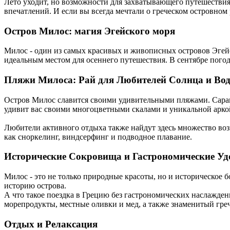
Лето уходит, но возможности для захватывающего путешествия
впечатлений.
И если вы всегда мечтали о греческом островном
Остров Милос: магия Эгейского моря
Милос - один из самых красивых и живописных островов Эгей
идеальным местом для осеннего путешествия.
В сентябре погод
Пляжи Милоса: Рай для Любителей Солнца и Во
Остров Милос славится своими удивительными пляжами.
Сара
удивит вас своими многоцветными скалами и уникальной арко
Любители активного отдыха также найдут здесь множество во
как сноркелинг, виндсерфинг и подводное плавание.
Исторические Сокровища и Гастрономические Уд
Милос - это не только природные красоты, но и историческое б
историю острова.
А что такое поездка в Грецию без гастрономических наслажде
морепродукты, местные оливки и мед, а также знаменитый гре
Отдых и Релаксация