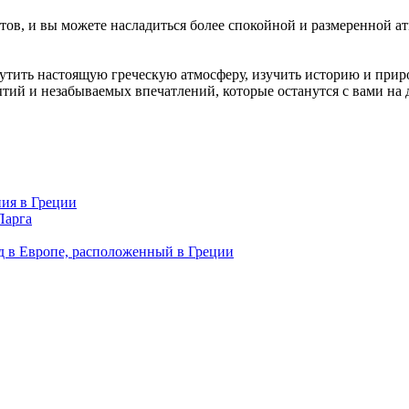
истов, и вы можете насладиться более спокойной и размеренной 
щутить настоящую греческую атмосферу, изучить историю и прир
ытий и незабываемых впечатлений, которые останутся с вами на 
ия в Греции
Парга
д в Европе, расположенный в Греции