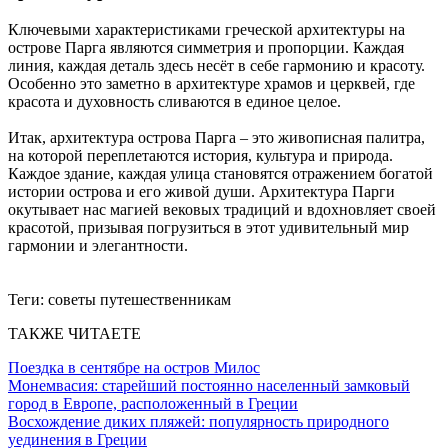
Ключевыми характеристиками греческой архитектуры на
острове Парга являются симметрия и пропорции.
Каждая
линия, каждая деталь здесь несёт в себе гармонию и красоту.
Особенно это заметно в архитектуре храмов и церквей, где
красота и духовность сливаются в единое целое.
Итак, архитектура острова Парга – это живописная палитра,
на которой переплетаются история, культура и природа.
Каждое здание, каждая улица становятся отражением богатой
истории острова и его живой души.
Архитектура Парги
окутывает нас магией вековых традиций и вдохновляет своей
красотой, призывая погрузиться в этот удивительный мир
гармонии и элегантности.
Теги:
советы путешественникам
ТАКЖЕ ЧИТАЕТЕ
Поездка в сентябре на остров Милос
Монемвасия: старейший постоянно населенный замковый
город в Европе, расположенный в Греции
Восхождение диких пляжей: популярность природного
уединения в Греции