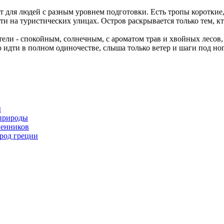
для людей с разным уровнем подготовки. Есть тропы короткие, н
ти на туристических улицах. Остров раскрывается только тем, к
ели - спокойным, солнечным, с ароматом трав и хвойных лесов, 
о идти в полном одиночестве, слыша только ветер и шаги под но
ы
 природы
венников
ород греции