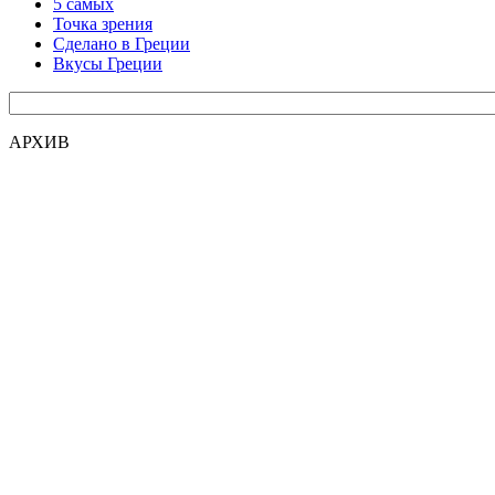
5 самых
Точка зрения
Сделано в Греции
Вкусы Греции
АРХИВ