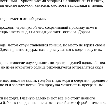
звестными. Туристы часами загорают на живописных пляжах,
ыты лесные дорожки, каньоны, смотровые площадки и тропы,
 поднимается от побережья.
проходит через густой лес, сохранивший прохладу даже в
открываются виды на западную часть острова. Дорога
де. Летом струи становятся тоньше, но место не теряет своей
 Здесь приятно задержаться, прислушаться к воде и ощутить,
 но немногие идут дальше - по тропе, ведущей вдоль обрыва.
но из-за открытого солнца рекомендуется отправляться сюда
 известняковые скалы, голубая гладь моря и очертания древнего
поля и золотит песок. Эта прогулка может стать прекрасным
и не ходят. Главную аллею знают все, но стоит немного
а бабочек нет, долина впечатляет своей атмосферой и зеленью,