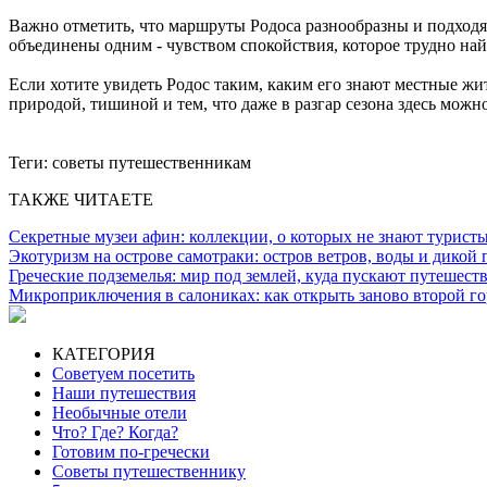
Важно отметить, что маршруты Родоса разнообразны и подходят 
объединены одним - чувством спокойствия, которое трудно най
Если хотите увидеть Родос таким, каким его знают местные жит
природой, тишиной и тем, что даже в разгар сезона здесь можн
Теги:
советы путешественникам
ТАКЖЕ ЧИТАЕТЕ
Секретные музеи афин: коллекции, о которых не знают турист
Экотуризм на острове самотраки: остров ветров, воды и дикой
Греческие подземелья: мир под землей, куда пускают путешест
Микроприключения в салониках: как открыть заново второй г
КАТЕГОРИЯ
Советуем посетить
Наши путешествия
Необычные отели
Что? Где? Когда?
Готовим по-гречески
Советы путешественнику