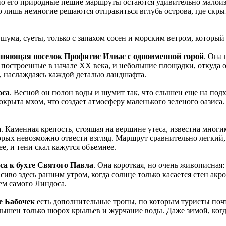
но его природные пешие маршруты остаются удивительно малои
 лишь немногие решаются отправиться вглубь острова, где скр
ума, суеты, только с запахом сосен и морским ветром, который
диняющая поселок Профитис Илиас с одноименной горой
. Она 
 построенные в начале XX века, и небольшие площадки, откуда 
ь, наслаждаясь каждой деталью ландшафта.
оса
. Весной он полон воды и шумит так, что слышен еще на подхо
окрыта мхом, что создает атмосферу маленького зеленого оазиса.
аменная крепость, стоящая на вершине утеса, известна многим,
рых невозможно отвести взгляд. Маршрут сравнительно легкий, 
ее, и тени скал кажутся объемнее.
са к бухте Святого Павла
. Она короткая, но очень живописная:
иво здесь ранним утром, когда солнце только касается стен акро
ем самого Линдоса.
е Бабочек
есть дополнительные тропы, по которым туристы почт
слышен только шорох крыльев и журчание воды. Даже зимой, когд