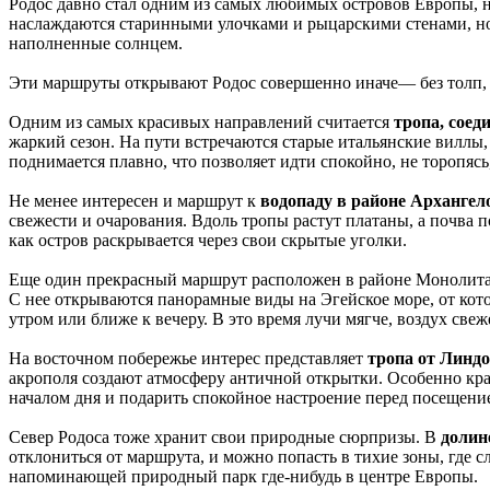
Родос давно стал одним из самых любимых островов Европы, 
наслаждаются старинными улочками и рыцарскими стенами, но
наполненные солнцем.
Эти маршруты открывают Родос совершенно иначе— без толп, ш
Одним из самых красивых направлений считается
тропа, сое
жаркий сезон. На пути встречаются старые итальянские виллы,
поднимается плавно, что позволяет идти спокойно, не торопяс
Не менее интересен и маршрут к
водопаду в районе Архангел
свежести и очарования. Вдоль тропы растут платаны, а почва п
как остров раскрывается через свои скрытые уголки.
Еще один прекрасный маршрут расположен в районе Монолита. К
С нее открываются панорамные виды на Эгейское море, от кото
утром или ближе к вечеру. В это время лучи мягче, воздух свеж
На восточном побережье интерес представляет
тропа от Линдо
акрополя создают атмосферу античной открытки. Особенно крас
началом дня и подарить спокойное настроение перед посещени
Север Родоса тоже хранит свои природные сюрпризы. В
долин
отклониться от маршрута, и можно попасть в тихие зоны, где 
напоминающей природный парк где-нибудь в центре Европы.