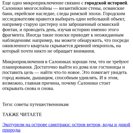
Еще одно микроприключение связано с
городской историей
.
Салоники многослойны — византийские стены, османские
бани, еврейское наследие, следы римской эпохи. Городским
исследователям нравится выбирать один небольшой объект,
например старую цистерну или заброшенный османский
фонтан, и проводить день, изучая историю именно этого
фрагмента. Иногда такие поиски приводят к неожиданным
наблюдениям: например, вы можете обнаружить, что посреди
оживленного квартала скрывается древний некрополь, на
который почти никто не обращает внимания.
Микроприключения в Салониках хороши тем, что не требуют
планирования. Достаточно выйти из дома или гостиницы и
поставить цель — найти что-то новое. Это помогает увидеть
город живым, дышащим, способным удивлять. И в этом,
возможно, главная причина, почему Салоники стоит
открывать снова и снова.
Теги:
советы путешественникам
ТАКЖЕ ЧИТАЕТЕ
Экотуризм на острове самотраки: остров ветров, воды и дикой
природы