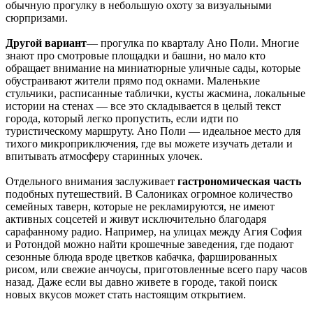
обычную прогулку в небольшую охоту за визуальными
сюрпризами.
Другой вариант
— прогулка по кварталу Ано Поли. Многие
знают про смотровые площадки и башни, но мало кто
обращает внимание на миниатюрные уличные сады, которые
обустраивают жители прямо под окнами. Маленькие
стульчики, расписанные таблички, кусты жасмина, локальные
истории на стенах — все это складывается в целый текст
города, который легко пропустить, если идти по
туристическому маршруту. Ано Поли — идеальное место для
тихого микроприключения, где вы можете изучать детали и
впитывать атмосферу старинных улочек.
Отдельного внимания заслуживает
гастрономическая часть
подобных путешествий. В Салониках огромное количество
семейных таверн, которые не рекламируются, не имеют
активных соцсетей и живут исключительно благодаря
сарафанному радио. Например, на улицах между Агия София
и Ротондой можно найти крошечные заведения, где подают
сезонные блюда вроде цветков кабачка, фаршированных
рисом, или свежие анчоусы, приготовленные всего пару часов
назад. Даже если вы давно живете в городе, такой поиск
новых вкусов может стать настоящим открытием.