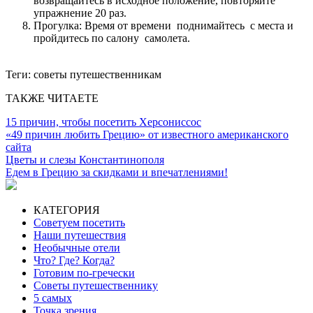
возвращайтесь в исходное положение, повторяйте
упражнение 20 раз.
Прогулка: Время от времени поднимайтесь с места и
пройдитесь по салону самолета.
Теги:
советы путешественникам
ТАКЖЕ ЧИТАЕТЕ
15 причин, чтобы посетить Херсониссос
«49 причин любить Грецию» от известного американского
сайта
Цветы и слезы Константинополя
Едем в Грецию за скидками и впечатлениями!
КАТЕГОРИЯ
Советуем посетить
Наши путешествия
Необычные отели
Что? Где? Когда?
Готовим по-гречески
Советы путешественнику
5 самых
Точка зрения