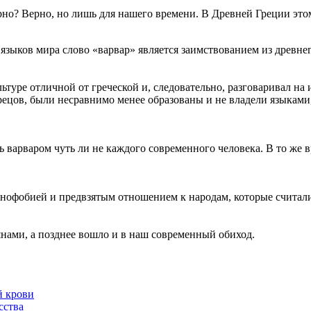
рно? Верно, но лишь для нашего времени. В Древней Греции это
зыков мира слово «варвар» является заимствованием из древнег
ьтуре отличной от греческой и, следовательно, разговаривал на 
рецов, были несравнимо менее образованы и не владели языками
 варваром чуть ли не каждого современного человека. В то же вр
сенофобией и предвзятым отношением к народам, которые счита
янами, а позднее вошло и в наш современный обиход.
й крови
сства