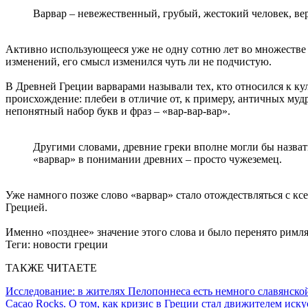
Варвар – невежественный, грубый, жестокий человек, ве
Активно использующееся уже не одну сотню лет во множестве я
изменений, его смысл изменился чуть ли не подчистую.
В Древней Греции варварами называли тех, кто относился к кул
происхождение: плебеи в отличие от, к примеру, античных муд
непонятный набор букв и фраз – «вар-вар-вар».
Другими словами, древние греки вполне могли бы назвать
«варвар» в понимании древних – просто чужеземец.
Уже намного позже слово «варвар» стало отождествляться с к
Грецией.
Именно «позднее» значение этого слова и было перенято римл
Теги:
новости греции
ТАКЖЕ ЧИТАЕТЕ
Исследование: в жителях Пелопоннеса есть немного славянско
Cacao Rocks. О том, как кризис в Греции стал движителем иску