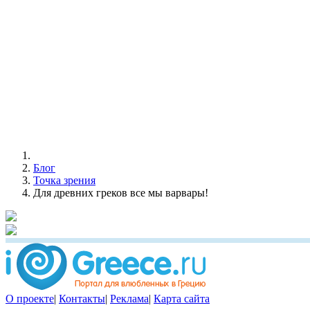
Блог
Точка зрения
Для древних греков все мы варвары!
О проекте
|
Контакты
|
Реклама
|
Карта сайта