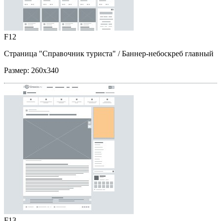
F12
Страница "Справочник туриста"
/ Баннер-небоскреб главный
Размер:
260x340
F13