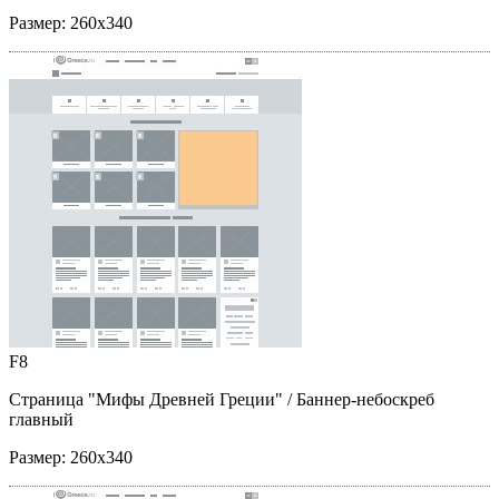
Размер:
260x340
F8
Страница "Мифы Древней Греции"
/ Баннер-небоскреб
главный
Размер:
260x340