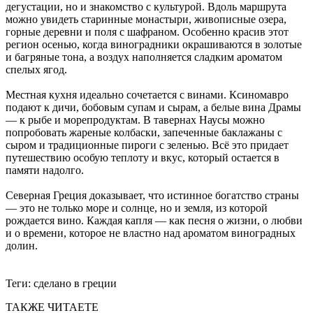
дегустации, но и знакомство с культурой. Вдоль маршрута
можно увидеть старинные монастыри, живописные озера,
горные деревни и поля с шафраном. Особенно красив этот
регион осенью, когда виноградники окрашиваются в золотые
и багряные тона, а воздух наполняется сладким ароматом
спелых ягод.
Местная кухня идеально сочетается с винами. Ксиномавро
подают к дичи, бобовым супам и сырам, а белые вина Драмы
— к рыбе и морепродуктам. В тавернах Наусы можно
попробовать жареные колбаски, запеченные баклажаны с
сыром и традиционные пироги с зеленью. Всё это придает
путешествию особую теплоту и вкус, который остается в
памяти надолго.
Северная Греция доказывает, что истинное богатство страны
— это не только море и солнце, но и земля, из которой
рождается вино. Каждая капля — как песня о жизни, о любви
и о времени, которое не властно над ароматом виноградных
долин.
Теги:
сделано в греции
ТАКЖЕ ЧИТАЕТЕ