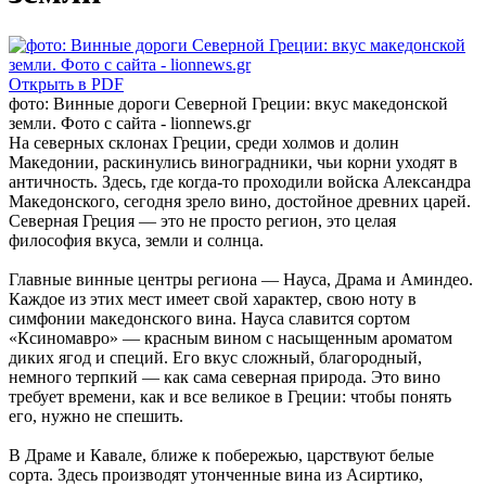
Открыть в PDF
фото: Винные дороги Северной Греции: вкус македонской
земли. Фото с сайта - lionnews.gr
На северных склонах Греции, среди холмов и долин
Македонии, раскинулись виноградники, чьи корни уходят в
античность. Здесь, где когда-то проходили войска Александра
Македонского, сегодня зрело вино, достойное древних царей.
Северная Греция — это не просто регион, это целая
философия вкуса, земли и солнца.
Главные винные центры региона — Науса, Драма и Аминдео.
Каждое из этих мест имеет свой характер, свою ноту в
симфонии македонского вина. Науса славится сортом
«Ксиномавро» — красным вином с насыщенным ароматом
диких ягод и специй. Его вкус сложный, благородный,
немного терпкий — как сама северная природа. Это вино
требует времени, как и все великое в Греции: чтобы понять
его, нужно не спешить.
В Драме и Кавале, ближе к побережью, царствуют белые
сорта. Здесь производят утонченные вина из Асиртико,