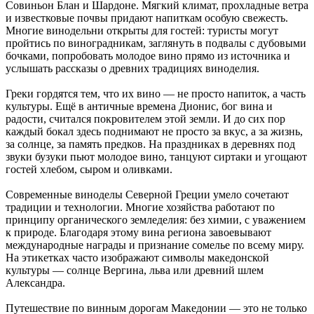
Совиньон Блан и Шардоне. Мягкий климат, прохладные ветра
и известковые почвы придают напиткам особую свежесть.
Многие винодельни открыты для гостей: туристы могут
пройтись по виноградникам, заглянуть в подвалы с дубовыми
бочками, попробовать молодое вино прямо из источника и
услышать рассказы о древних традициях виноделия.
Греки гордятся тем, что их вино — не просто напиток, а часть
культуры. Ещё в античные времена Дионис, бог вина и
радости, считался покровителем этой земли. И до сих пор
каждый бокал здесь поднимают не просто за вкус, а за жизнь,
за солнце, за память предков. На праздниках в деревнях под
звуки бузуки пьют молодое вино, танцуют сиртаки и угощают
гостей хлебом, сыром и оливками.
Современные виноделы Северной Греции умело сочетают
традиции и технологии. Многие хозяйства работают по
принципу органического земледелия: без химии, с уважением
к природе. Благодаря этому вина региона завоевывают
международные награды и признание сомелье по всему миру.
На этикетках часто изображают символы македонской
культуры — солнце Вергина, льва или древний шлем
Александра.
Путешествие по винным дорогам Македонии — это не только