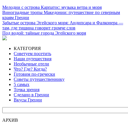
Мелодии с острова Карпатос: музыка ветра и моря
Виноградные тропы Македонии: путешествие по северным
краям Греции
Забытые острова Эгейского моря: Андипсара и Фалконера —
там, где тишина говорит громче слов
Под водой: тайные города Эгейского моря
КАТЕГОРИЯ
Советуем посетить
Наши путешествия
Необычные отели
Что? Где? Когда?
Готовим по-гречески
Советы путешественнику
5 самых
Точка зрения
Сделано в Греции
Вкусы Греции
АРХИВ