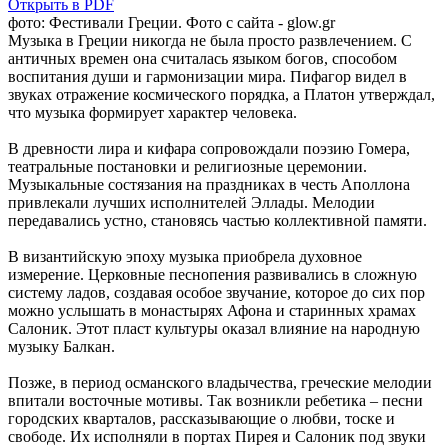
Открыть в PDF
фото: Фестивали Греции. Фото с сайта - glow.gr
Музыка в Греции никогда не была просто развлечением. С
античных времен она считалась языком богов, способом
воспитания души и гармонизации мира. Пифагор видел в
звуках отражение космического порядка, а Платон утверждал,
что музыка формирует характер человека.
В древности лира и кифара сопровождали поэзию Гомера,
театральные постановки и религиозные церемонии.
Музыкальные состязания на праздниках в честь Аполлона
привлекали лучших исполнителей Эллады. Мелодии
передавались устно, становясь частью коллективной памяти.
В византийскую эпоху музыка приобрела духовное
измерение. Церковные песнопения развивались в сложную
систему ладов, создавая особое звучание, которое до сих пор
можно услышать в монастырях Афона и старинных храмах
Салоник. Этот пласт культуры оказал влияние на народную
музыку Балкан.
Позже, в период османского владычества, греческие мелодии
впитали восточные мотивы. Так возникли ребетика – песни
городских кварталов, рассказывающие о любви, тоске и
свободе. Их исполняли в портах Пирея и Салоник под звуки