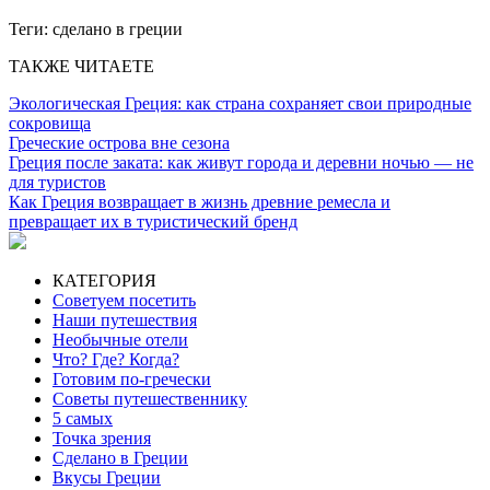
Теги:
сделано в греции
ТАКЖЕ ЧИТАЕТЕ
Экологическая Греция: как страна сохраняет свои природные
сокровища
Греческие острова вне сезона
Греция после заката: как живут города и деревни ночью — не
для туристов
Как Греция возвращает в жизнь древние ремесла и
превращает их в туристический бренд
КАТЕГОРИЯ
Советуем посетить
Наши путешествия
Необычные отели
Что? Где? Когда?
Готовим по-гречески
Советы путешественнику
5 самых
Точка зрения
Сделано в Греции
Вкусы Греции