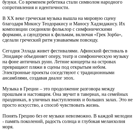
бузуки. Со временем ребетика стали символом народного
сопротивления и идентичности.
В XX веке греческая музыка вышла на мировую сцену
благодаря Микису Теодоракису и Маносу Хадзидакису. Их
композиции соединяли фольклор с симфоническими
формами, а саундтреки к фильмам, включая «Грек Зорба»,
сделали греческий ритм узнаваемым повсюду.
Сегодня Эллада живет фестивалями. Афинский фестиваль в
Эпидавре объединяет оперу, театр и симфоническую музыку
на фоне античных руин. Летние концерты на островах
превращают пляжи в сцены под открытым небом.
Электронные проекты соседствуют с традиционными
ансамблями, создавая диалог эпох.
Музыка в Греции – это продолжение разговора между
прошлым и настоящим. Она звучит в тавернах, на семейных
праздниках, в уличных выступлениях и больших залах. Это не
просто искусство, а способ чувствовать жизнь.
Понять Грецию без ее музыки невозможно. В каждой мелодии
- память поколений, радость солнца и глубокая меланхолия
моря.