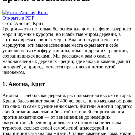
Открыть в PDF
фото: Аногия, Крит
Греция — это не только белоснежные дома на фоне лазурного
моря и шумные курорты, но и забытые миром деревни, в
которых время словно замерло. Вдали от туристических
маршрутов, эти малонаселенные места скрывают в себе
уникальную атмосферу тишины, покоя и древних традиций,
сохранившихся веками. Мы расскажем вам о самых
малонаселенных деревнях Греции, где каждый камень дышит
историей, а природа остается практически нетронутой
человеком.
1. Аногиа, Крит
Аногиа — небольшая деревня, расположенная высоко в горах
Крита. Здесь живет около 2 400 человек, но по меркам острова
это одно из самых уединенных мест. Жители Аногии гордятся
своей независимостью и богатой историей сопротивления
против захватчиков — от венецианцев до немецких
оккупантов. Деревня привлекает не столько количеством
туристов, сколько своей самобытной атмосферой и
традиционным укладом жизни. Старые каменные дома, узкие