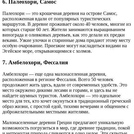
6. Палеохори, Самос
Палеохори — это крошечная деревня на острове Самос,
расположенная вдали от популярных туристических
маршрутов. В деревне проживает около 40 человек, многие из
которых старше 60 лет. Жители занимаются выращиванием
винограда и оливковых деревьев, как это делали их предки
веками. Узкие улочки и старинные дома придают этому месту
особую очарование. Приезжие могут насладиться видами на
Эгейское море, открывающимися с холмов.
7. Амбелохори, Фессалия
Амбелохори — еще одна малонаселенная деревня,
расположенная в регионе Фессалия. Всего 50 человек
продолжают жить здесь, вдали от современных удобств. Это
место окружено дикими лесами и горами, и здесь вы не
найдете шумных туристов. Амбелохори — это идеальное
место для тех, кто хочет окунуться в традиционный греческий
образ жизни, с простой едой, тихими вечерами и общением с
доброжелательными местными жителями.
Малонаселенные деревни Греции предлагают уникальную
возможность погрузиться в мир, где древние традиции, покой
и нетронутая природа сливаются в одно целое. Эти скрытые