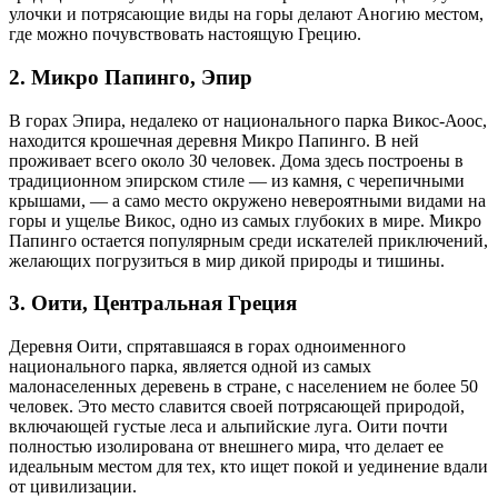
улочки и потрясающие виды на горы делают Аногию местом,
где можно почувствовать настоящую Грецию.
2. Микро Папинго, Эпир
В горах Эпира, недалеко от национального парка Викос-Аоос,
находится крошечная деревня Микро Папинго. В ней
проживает всего около 30 человек. Дома здесь построены в
традиционном эпирском стиле — из камня, с черепичными
крышами, — а само место окружено невероятными видами на
горы и ущелье Викос, одно из самых глубоких в мире. Микро
Папинго остается популярным среди искателей приключений,
желающих погрузиться в мир дикой природы и тишины.
3. Оити, Центральная Греция
Деревня Оити, спрятавшаяся в горах одноименного
национального парка, является одной из самых
малонаселенных деревень в стране, с населением не более 50
человек. Это место славится своей потрясающей природой,
включающей густые леса и альпийские луга. Оити почти
полностью изолирована от внешнего мира, что делает ее
идеальным местом для тех, кто ищет покой и уединение вдали
от цивилизации.