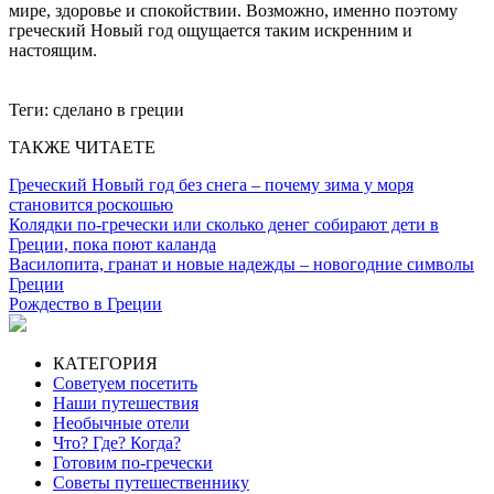
мире, здоровье и спокойствии. Возможно, именно поэтому
греческий Новый год ощущается таким искренним и
настоящим.
Теги:
сделано в греции
ТАКЖЕ ЧИТАЕТЕ
Греческий Новый год без снега – почему зима у моря
становится роскошью
Колядки по-гречески или сколько денег собирают дети в
Греции, пока поют каланда
Василопита, гранат и новые надежды – новогодние символы
Греции
Рождество в Греции
КАТЕГОРИЯ
Советуем посетить
Наши путешествия
Необычные отели
Что? Где? Когда?
Готовим по-гречески
Советы путешественнику