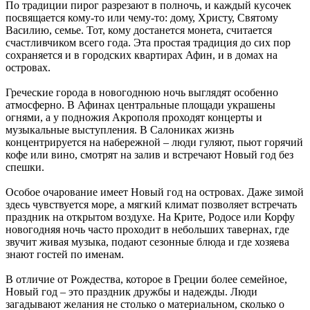
По традиции пирог разрезают в полночь, и каждый кусочек
посвящается кому-то или чему-то: дому, Христу, Святому
Василию, семье. Тот, кому достанется монета, считается
счастливчиком всего года. Эта простая традиция до сих пор
сохраняется и в городских квартирах Афин, и в домах на
островах.
Греческие города в новогоднюю ночь выглядят особенно
атмосферно. В Афинах центральные площади украшены
огнями, а у подножия Акрополя проходят концерты и
музыкальные выступления. В Салониках жизнь
концентрируется на набережной – люди гуляют, пьют горячий
кофе или вино, смотрят на залив и встречают Новый год без
спешки.
Особое очарование имеет Новый год на островах. Даже зимой
здесь чувствуется море, а мягкий климат позволяет встречать
праздник на открытом воздухе. На Крите, Родосе или Корфу
новогодняя ночь часто проходит в небольших тавернах, где
звучит живая музыка, подают сезонные блюда и где хозяева
знают гостей по именам.
В отличие от Рождества, которое в Греции более семейное,
Новый год – это праздник дружбы и надежды. Люди
загадывают желания не столько о материальном, сколько о