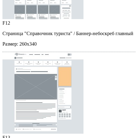
F12
Страница "Справочник туриста"
/ Баннер-небоскреб главный
Размер:
260x340
F13