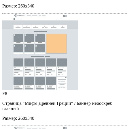
Размер:
260x340
F8
Страница "Мифы Древней Греции"
/ Баннер-небоскреб
главный
Размер:
260x340