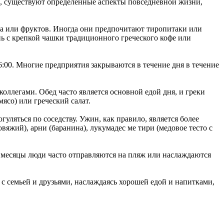
е, существуют определенные аспекты повседневной жизни,
та или фруктов.
Иногда они предпочитают тиропитаки или
нь с крепкой чашки традиционного греческого кофе или
6:00.
Многие предприятия закрываются в течение дня в течение
 коллегами.
Обед часто является основной едой дня, и греки
ясо) или греческий салат.
гуляться по соседству.
Ужин, как правило, является более
вяжий), арни (баранина), лукумадес ме тири (медовое тесто с
е месяцы люди часто отправляются на пляж или наслаждаются
 с семьей и друзьями, наслаждаясь хорошей едой и напитками,