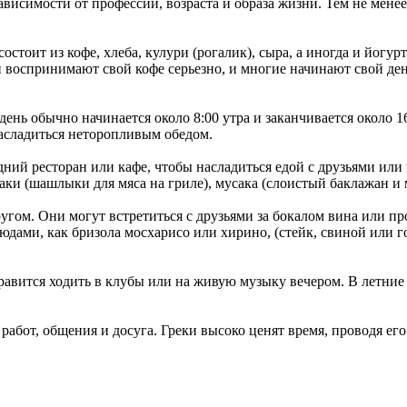
ависимости от профессии, возраста и образа жизни.
Тем не мене
стоит из кофе, хлеба, кулури (рогалик), сыра, а иногда и йогур
 воспринимают свой кофе серьезно, и многие начинают свой де
 день обычно начинается около 8:00 утра и заканчивается около 1
насладиться неторопливым обедом.
дний ресторан или кафе, чтобы насладиться едой с друзьями или
ки (шашлыки для мяса на гриле), мусака (слоистый баклажан и м
ругом.
Они могут встретиться с друзьями за бокалом вина или про
людами, как бризола мосхарисо или хирино, (стейк, свиной или го
равится ходить в клубы или на живую музыку вечером. В летни
 работ, общения и досуга.
Греки высоко ценят время, проводя его