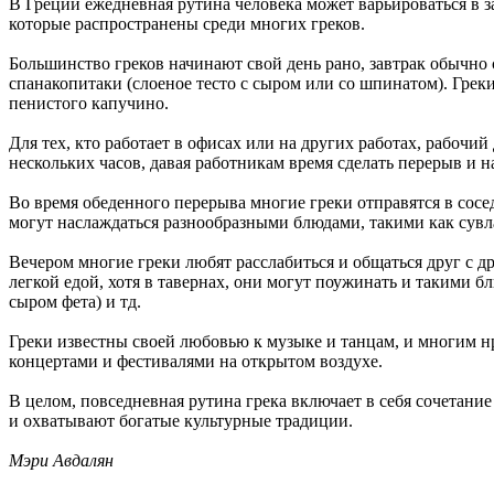
В Греции ежедневная рутина человека может варьироваться в з
которые распространены среди многих греков.
Большинство греков начинают свой день рано, завтрак обычно со
спанакопитаки (слоеное тесто с сыром или со шпинатом).
Греки
пенистого капучино.
Для тех, кто работает в офисах или на других работах, рабочий
нескольких часов, давая работникам время сделать перерыв и 
Во время обеденного перерыва многие греки отправятся в сосе
могут наслаждаться разнообразными блюдами, такими как сувла
Вечером многие греки любят расслабиться и общаться друг с д
легкой едой, хотя в тавернах, они могут поужинать и такими б
сыром фета) и тд.
Греки известны своей любовью к музыке и танцам, и многим н
концертами и фестивалями на открытом воздухе.
В целом, повседневная рутина грека включает в себя сочетание
и охватывают богатые культурные традиции.
Мэри Авдалян