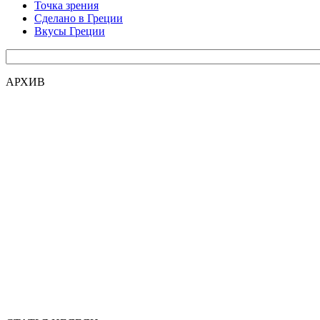
Точка зрения
Сделано в Греции
Вкусы Греции
АРХИВ