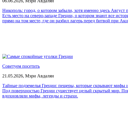
06.06.2026,
Мэри Авдалян
Никополь: город, о котором забыли, хотя именно здесь Август
Есть место на северо-западе Греции, о котором знают все ист
прямо на том месте, где он разбил лагерь перед битвой при А
Советуем посетить
21.05.2026,
Мэри Авдалян
Тайные подземелья Греции: пещеры, которые скрывают мифы 
Под поверхностью Греции существует целый скрытый мир. Пок
вдохновляли мифы, легенды и страхи.