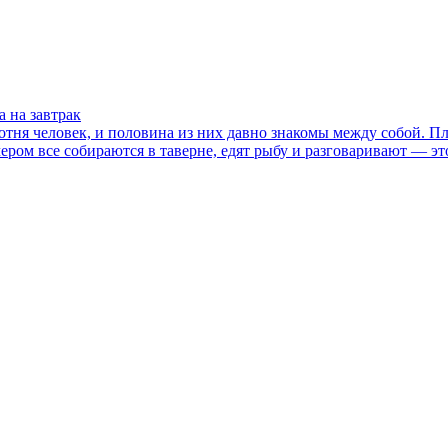
а на завтрак
тня человек, и половина из них давно знакомы между собой. Пляж
ером все собираются в таверне, едят рыбу и разговаривают — эт