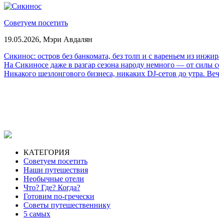
Советуем посетить
19.05.2026,
Мэри Авдалян
Сикинос: остров без банкомата, без толп и с вареньем из инжир
На Сикиносе даже в разгар сезона народу немного — от силы со
Никакого шезлонгового бизнеса, никаких DJ-сетов до утра. Веч
КАТЕГОРИЯ
Советуем посетить
Наши путешествия
Необычные отели
Что? Где? Когда?
Готовим по-гречески
Советы путешественнику
5 самых