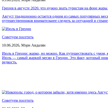
Греция в августе 2026: что нужно знать туристам на фоне жар
Август традиционно остается одним из самых популярных месяц
путешественников внимательнее следить за ситуацией в стране
Советуем посетить
10.06.2026,
Мэри Авдалян
Июль в Греции: жарко, но можно. Как путешествовать с умом, к
Июль — самый жаркий месяц в Греции. Это факт, который никог
редкость.
Советуем посетить