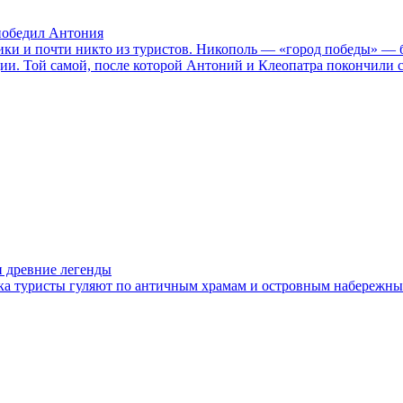
 победил Антония
орики и почти никто из туристов. Никополь — «город победы» —
кции. Той самой, после которой Антоний и Клеопатра покончили 
и древние легенды
а туристы гуляют по античным храмам и островным набережным