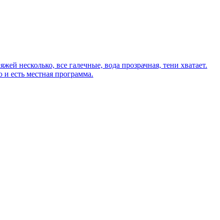
ей несколько, все галечные, вода прозрачная, тени хватает.
о и есть местная программа.