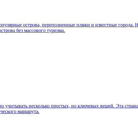
опулярные острова, переполненные пляжи и известные города. Но
строва без массового туризма.
о учитывать несколько простых, но ключевых вещей. Эта страна
ического маршрута.