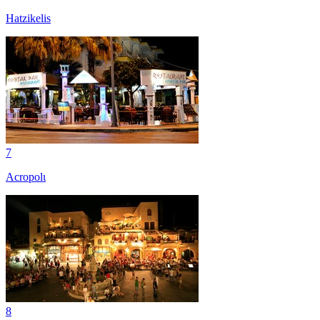
Hatzikelis
7
Acropolι
8