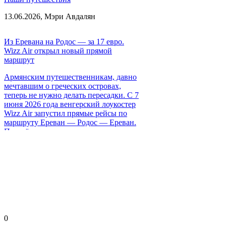
13.06.2026,
Мэри Авдалян
Из Еревана на Родос — за 17 евро.
Wizz Air открыл новый прямой
маршрут
Армянским путешественникам, давно
мечтавшим о греческих островах,
теперь не нужно делать пересадки. С 7
июня 2026 года венгерский лоукостер
Wizz Air запустил прямые рейсы по
маршруту Ереван — Родос — Ереван.
Перелёты выполняются дважды в
неделю: по четвергам и воскресеньям.
0