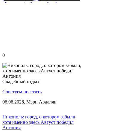
of our people, the serenity of our
landscapes, the authenticity of our
traditions.
0
Свадебный отдых
Советуем посетить
06.06.2026,
Мэри Авдалян
Никополь: город, о котором забыли,
хотя именно здесь Август победил
Антония