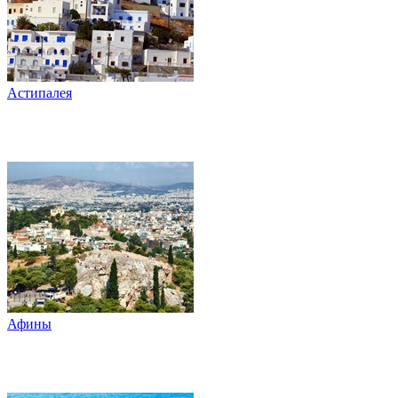
Астипалея
Афины