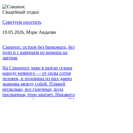
Свадебный отдых
Советуем посетить
19.05.2026,
Мэри Авдалян
Сикинос: остров без банкомата, без
толп и с вареньем из инжира на
завтрак
На Сикиносе даже в разгар сезона
народу немного — от силы сотня
человек, и половина из них давно
знакомы между собой. Пляжей
несколько, все галечные, вода
прозрачная, тени хватает. Никакого
шезлонгового бизнеса, никаких DJ-
сетов до утра. Вечером все собираются
в таверне, едят рыбу и разговаривают
— это и есть местная программа.