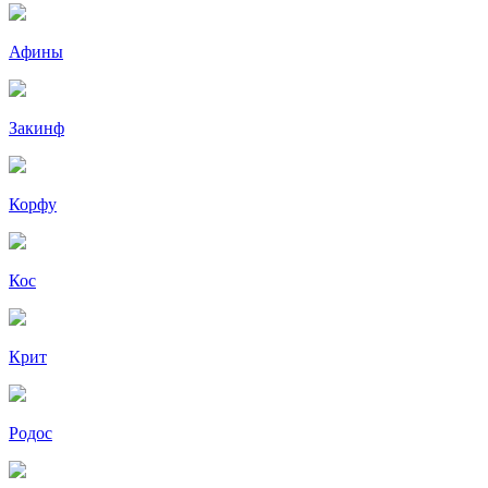
Афины
Закинф
Корфу
Кос
Крит
Родос