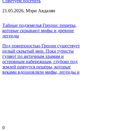
Советуем посетить
21.05.2026,
Мэри Авдалян
Тайные подземелья Греции: пещеры,
которые скрывают мифы и древние
легенды
Под поверхностью Греции существует
целый скрытый мир. Пока туристы
гуляют по античным храмам и
островным набережным, глубоко под
землей прячутся пещеры, которые
веками вдохновляли мифы, легенды и
страхи.
0