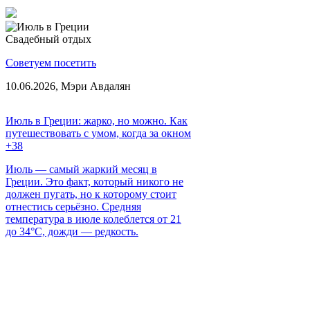
Свадебный отдых
Советуем посетить
10.06.2026,
Мэри Авдалян
Июль в Греции: жарко, но можно. Как
путешествовать с умом, когда за окном
+38
Июль — самый жаркий месяц в
Греции. Это факт, который никого не
должен пугать, но к которому стоит
отнестись серьёзно. Средняя
температура в июле колеблется от 21
до 34°C, дожди — редкость.