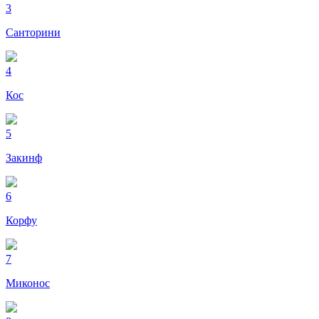
3
Санторини
4
Кос
5
Закинф
6
Корфу
7
Миконос