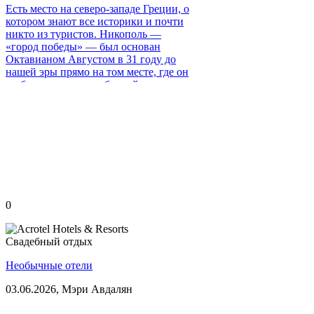
Есть место на северо-западе Греции, о
котором знают все историки и почти
никто из туристов. Никополь —
«город победы» — был основан
Октавианом Августом в 31 году до
нашей эры прямо на том месте, где он
разбил лагерь перед битвой при
Акции. Той самой, после которой
Антоний и Клеопатра покончили с
собой, а Рим превратился в империю.
0
Свадебный отдых
Необычные отели
03.06.2026,
Мэри Авдалян