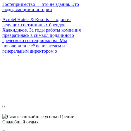
Гостеприимство — это не здания. Это
люди, эмоции и истории
Acrotel Hotels & Resorts — один из
ведущих гостиничных брендов
Халкидиков. За годы работы компания
превратилась в символ подлинного
греческого гостеприимства. Мы
поговорили с её основателем и
генеральным директором о
философии бизнеса, вызовах
индустрии и о том, что на самом деле
означает слово «роскошь».
0
Свадебный отдых