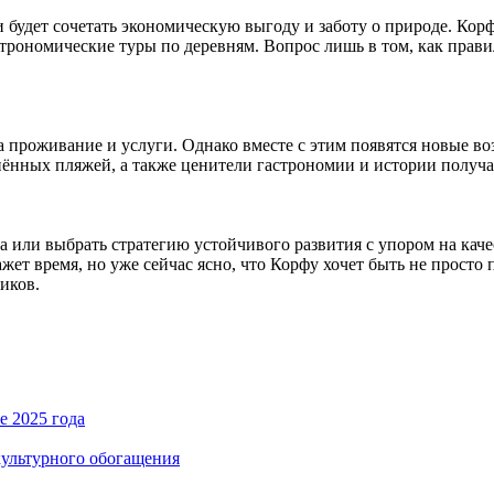
и будет сочетать экономическую выгоду и заботу о природе. Ко
трономические туры по деревням. Вопрос лишь в том, как прави
а проживание и услуги. Однако вместе с этим появятся новые во
нённых пляжей, а также ценители гастрономии и истории получ
а или выбрать стратегию устойчивого развития с упором на качес
ажет время, но уже сейчас ясно, что Корфу хочет быть не прост
иков.
е 2025 года
культурного обогащения