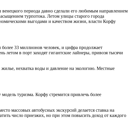
ы венецкого периода давно сделали его любимым направлением
насыщением турпотока. Летом улицы старого города
кономическими выгодами и качеством жизни, власти Корфу
и более 33 миллионов человек, и цифра продолжает
нь летом в порт заходят гигантские лайнеры, привозя тысячи
а жилье, нехватка воды и давление на экологию. Местные
у модель туризма. Корфу стремится привлечь более
место массовых автобусных экскурсий делается ставка на
атить число приезжих, но при этом повысить доход от каждого