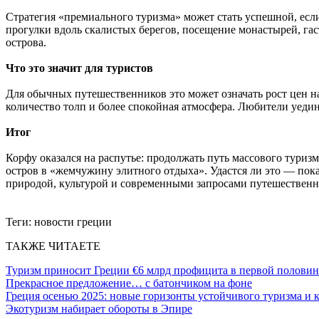
Стратегия «премиального туризма» может стать успешной, есл
прогулки вдоль скалистых берегов, посещение монастырей, гас
острова.
Что это значит для туристов
Для обычных путешественников это может означать рост цен н
количество толп и более спокойная атмосфера. Любители уеди
Итог
Корфу оказался на распутье: продолжать путь массового туризм
остров в «жемчужину элитного отдыха». Удастся ли это — пок
природой, культурой и современными запросами путешественн
Теги:
новости греции
ТАКЖЕ ЧИТАЕТЕ
Туризм приносит Греции €6 млрд профицита в первой половин
Прекрасное предложение… с батончиком на фоне
Греция осенью 2025: новые горизонты устойчивого туризма и 
Экотуризм набирает обороты в Эпире