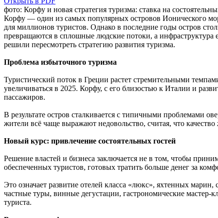
Открыть в PDF
фото: Корфу и новая стратегия туризма: ставка на состоятель
Корфу — один из самых популярных островов Ионического мор
для миллионов туристов. Однако в последние годы остров сто
превращаются в сплошные людские потоки, а инфраструктура е
решили пересмотреть стратегию развития туризма.
Проблема избыточного туризма
Туристический поток в Греции растет стремительными темпами
увеличиваться в 2025. Корфу, с его близостью к Италии и раз
пассажиров.
В результате остров сталкивается с типичными проблемами ове
жители всё чаще выражают недовольство, считая, что качество
Новый курс: привлечение состоятельных гостей
Решение властей и бизнеса заключается не в том, чтобы прини
обеспеченных туристов, готовых тратить больше денег за комф
Это означает развитие отелей класса «люкс», яхтенных марин, 
частные туры, винные дегустации, гастрономические мастер-кл
туриста.