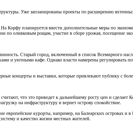
руктуры. Уже запланированы проекты по расширению яхтенных 
 На Корфу планируется ввести дополнительные меры по экономи
сии по оливковым рощам, участие в сборе урожая, посещение эко
длинность. Старый город, включенный в список Всемирного нас
чками и уютными кафе. Однако власти намерены регулировать по
амерные концерты и выставки, которые привлекают публику с бо
 считают, что это приведет к дальнейшему росту цен и сделает
нагрузку на инфраструктуру и вернет острову спокойствие.
е европейские курорты, например, на Балеарских островах и в
систему и качество жизни местных жителей.