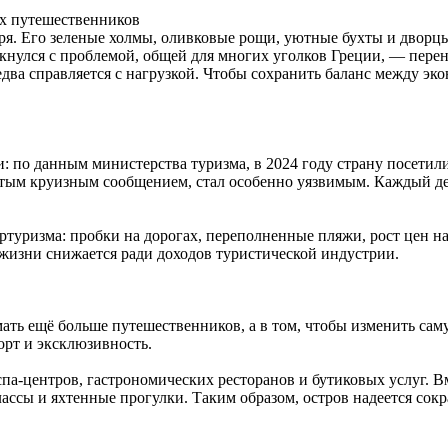
ных путешественников
я. Его зеленые холмы, оливковые рощи, уютные бухты и дворц
лкнулся с проблемой, общей для многих уголков Греции, — пере
два справляется с нагрузкой. Чтобы сохранить баланс между э
: по данным министерства туризма, в 2024 году страну посетил
витым круизным сообщением, стал особенно уязвимым. Каждый де
ртуризма: пробки на дорогах, переполненные пляжи, рост цен н
 жизни снижается ради доходов туристической индустрии.
мать ещё больше путешественников, а в том, чтобы изменить сам
орт и эксклюзивность.
спа-центров, гастрономических ресторанов и бутиковых услуг. В
ассы и яхтенные прогулки. Таким образом, остров надеется сокр