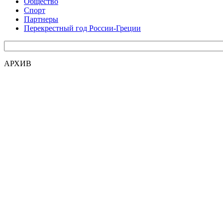
Общество
Спорт
Партнеры
Перекрестный год России-Греции
АРХИВ