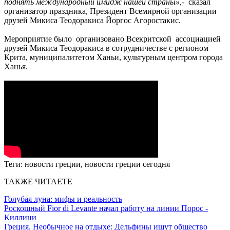
поднять международный имидж нашей страны»,
- сказал
организатор праздника, Президент Всемирной организации
друзей Микиса Теодоракиса Йоргос Агоростакис.
Мероприятие было организовано Всекритской ассоциацией
друзей Микиса Теодоракиса в сотрудничестве с регионом
Крита, муниципалитетом Ханьи, культурным центром города
Ханья.
Теги:
новости греции, новости греции сегодня
ТАКЖЕ ЧИТАЕТЕ
Голубая луна: мифы и реальность
Роскошный Fior di Levante начал работу на линии Порос -
Киллини
Греция. Необычное на отдыхе: Дельфины ищут общество