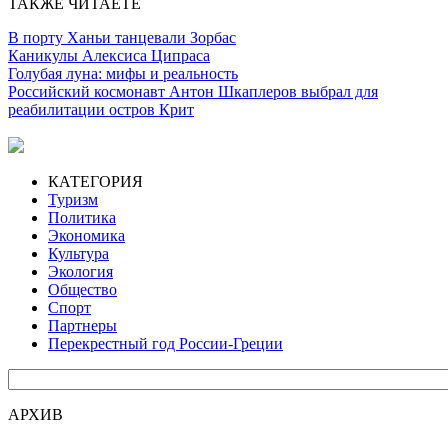
ТАКЖЕ ЧИТАЕТЕ
В порту Ханьи танцевали Зорбас
Каникулы Алексиса Ципраса
Голубая луна: мифы и реальность
Российский космонавт Антон Шкаплеров выбрал для
реабилитации остров Крит
КАТЕГОРИЯ
Туризм
Политика
Экономика
Культура
Экология
Общество
Спорт
Партнеры
Перекрестный год России-Греции
АРХИВ