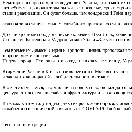
Некоторые из проблем, преследующих Афины, включают их силь
потребность в дополнительном жилье, поскольку сроки строител
стадии реализации. Он будет больше, чем лондонский Гайд-п
Зеленая зона станет частью масштабного проекта восстановлени
Другие крупные города в списке включают Нью-Йорк, занявший 
Испанские Барселона и Мадрид заняли 35-е и 43-е места соответ
Тем временем Дамаск, Сирия и Триполи, Ливия, продолжали то
терроризмом и конфликтами.
Индекс городов Economist этого года не включает столицу Укр
Вторжение России в Киев снизило рейтинги Москвы и Санкт-Пе
и закрытия корпораций своей деятельности в стране.
В отчете отмечается, что многие из новых городов находятся 
цензура, относительно слабая инфраструктура и развивающиес
В целом, в этом году индекс резко вырос в ходе опроса. Согла
ослаблению ограничений, связанных с COVID-19. Глобальный 
Теги:
новости греции