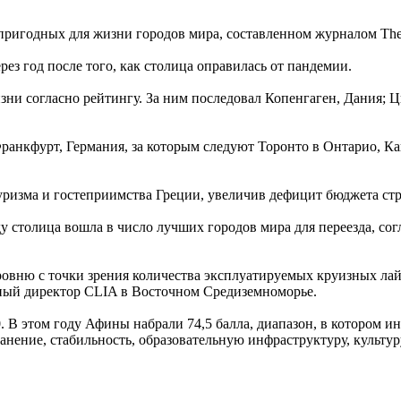
пригодных для жизни городов мира, составленном журналом The
рез год после того, как столица оправилась от пандемии.
зни согласно рейтингу. За ним последовал Копенгаген, Дания; 
анкфурт, Германия, за которым следуют Торонто в Онтарио, Ка
ризма и гостеприимства Греции, увеличив дефицит бюджета стр
ду столица вошла в число лучших городов мира для переезда, со
ровню с точки зрения количества эксплуатируемых круизных лай
ьный директор CLIA в Восточном Средиземноморье.
. В этом году Афины набрали 74,5 балла, диапазон, в котором и
нение, стабильность, образовательную инфраструктуру, культу