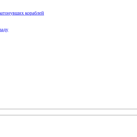
 затонувших кораблей
раду