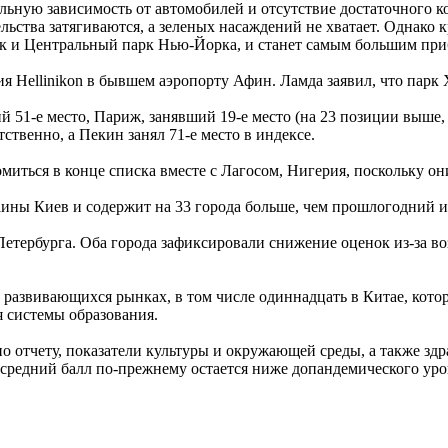
ную зависимость от автомобилей и отсутствие достаточного ко
ьства затягиваются, а зеленых насаждений не хватает. Однако кр
арк и Центральный парк Нью-Йорка, и станет самым большим пр
я Hellinikon в бывшем аэропорту Афин. Ламда заявил, что парк 
51-е место, Париж, занявший 19-е место (на 23 позиции выше, 
ственно, а Пекин занял 71-е место в индексе.
миться в конце списка вместе с Лагосом, Нигерия, поскольку о
аины Киев и содержит на 33 города больше, чем прошлогодний и
тербурга. Оба города зафиксировали снижение оценок из-за во
на развивающихся рынках, в том числе одиннадцать в Китае, ко
я системы образования.
сно отчету, показатели культуры и окружающей среды, а также з
средний балл по-прежнему остается ниже допандемического уро