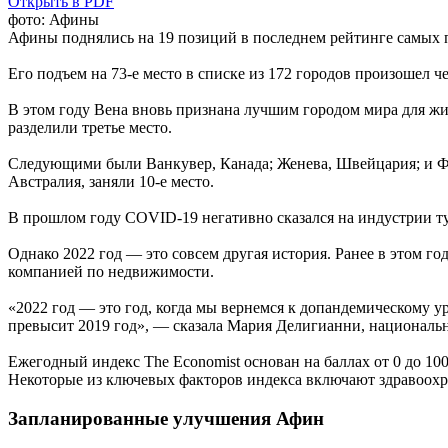
Открыть в PDF
фото: Афины
Афины поднялись на 19 позиций в последнем рейтинге самых 
Его подъем на 73-е место в списке из 172 городов произошел че
В этом году Вена вновь признана лучшим городом мира для жи
разделили третье место.
Следующими были Ванкувер, Канада; Женева, Швейцария; и Фр
Австралия, заняли 10-е место.
В прошлом году COVID-19 негативно сказался на индустрии ту
Однако 2022 год — это совсем другая история. Ранее в этом го
компанией по недвижимости.
«2022 год — это год, когда мы вернемся к допандемическому у
превысит 2019 год», — сказала Мария Делигианни, национал
Ежегодный индекс The Economist основан на баллах от 0 до 100
Некоторые из ключевых факторов индекса включают здравоохра
Запланированные улучшения Афин