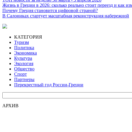
Жизнь в Греции в 2026: сколько реально стоит переезд и как и
Почему Греция становится цифровой страной?
В Салониках стартует масштабная реконструкция набережной
КАТЕГОРИЯ
Туризм
Политика
Экономика
Культура
Экология
Общество
Спорт
Партнеры
Перекрестный год России-Греции
АРХИВ