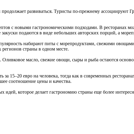
и продолжает развиваться. Туристы по-прежнему ассоциируют Гр
ептов с новыми гастрономическими подходами. В ресторанах мо
 закуски подаются в виде небольших авторских порций, а мореп
опулярность набирают питы с морепродуктами, свежими овощам
 регионов страны в одном месте.
 Оливковое масло, свежие овощи, сыры и рыба остаются основой
ь за 15–20 евро на человека, тогда как в современных ресторана
чшее соотношение цены и качества.
х идей, которое делает гастрономию страны еще более интересн