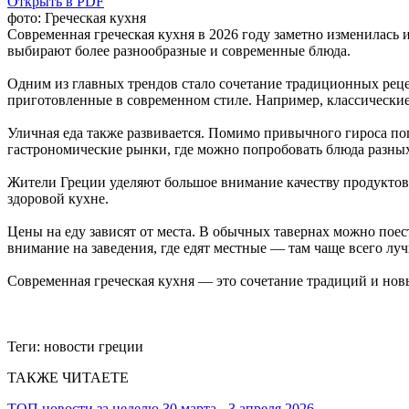
Открыть в PDF
фото: Греческая кухня
Современная греческая кухня в 2026 году заметно изменилась 
выбирают более разнообразные и современные блюда.
Одним из главных трендов стало сочетание традиционных рец
приготовленные в современном стиле. Например, классические
Уличная еда также развивается. Помимо привычного гироса п
гастрономические рынки, где можно попробовать блюда разных
Жители Греции уделяют большое внимание качеству продуктов.
здоровой кухне.
Цены на еду зависят от места. В обычных тавернах можно поест
внимание на заведения, где едят местные — там чаще всего лу
Современная греческая кухня — это сочетание традиций и новы
Теги:
новости греции
ТАКЖЕ ЧИТАЕТЕ
ТОП новости за неделю 30 марта - 3 апреля 2026