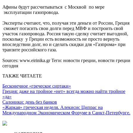
Афины будут рассчитываться с Москвой по мере
эксплуатации газопровода.
Эксперты считают, что, получая эти деньги от России, Греция
сможет погасить свои долги перед МВФ и построить свой
участок газопровода. Россия такую сделку считает выгодной,
поскольку у Греции есть возможность не просто вернуть
впоследствии долг, но и сделать скидки для «Газпрома» при
транзите российского газа.
Sources:
www.eirinika.gr
Теги:
новости греции, новости греции
сегодня
ТАКЖЕ ЧИТАЕТЕ
Бесконечное «греческое сиртаки»
Греция: даже на тройное «нет» всегда можно найти тройное
«да»
Салоники: день без банков
«Жаркая» греческая неделя. Алекисис Ципрас на
Международном Экономическом Форуме в Санкт-Петербурге.