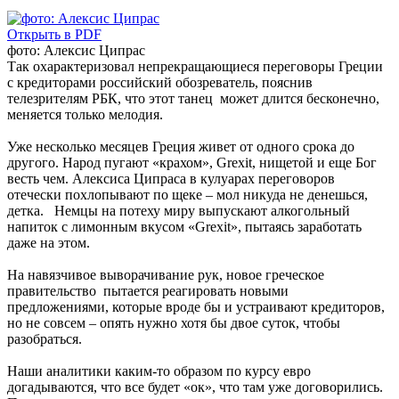
Открыть в PDF
фото: Алексис Ципрас
Так охарактеризовал непрекращающиеся переговоры Греции
с кредиторами российский обозреватель, пояснив
телезрителям РБК, что этот танец может длится бесконечно,
меняется только мелодия.
Уже несколько месяцев Греция живет от одного срока до
другого. Народ пугают «крахом», Grexit, нищетой и еще Бог
весть чем. Алексиса Ципраса в кулуарах переговоров
отечески похлопывают по щеке – мол никуда не денешься,
детка. Немцы на потеху миру выпускают алкогольный
напиток с лимонным вкусом «Grexit», пытаясь заработать
даже на этом.
На навязчивое выворачивание рук, новое греческое
правительство пытается реагировать новыми
предложениями, которые вроде бы и устраивают кредиторов,
но не совсем – опять нужно хотя бы двое суток, чтобы
разобраться.
Наши аналитики каким-то образом по курсу евро
догадываются, что все будет «ок», что там уже договорились.