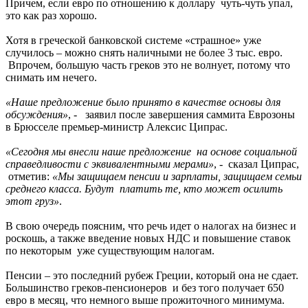
Причем, если евро по отношению к доллару чуть-чуть упал,
это как раз хорошо.
Хотя в греческой банковской системе «страшное» уже
случилось – можно снять наличными не более 3 тыс. евро.
Впрочем, большую часть греков это не волнует, потому что
снимать им нечего.
«Наше предложение было принято в качестве основы для
обсуждения»
, - заявил после завершения саммита Еврозоны
в Брюсселе премьер-министр Алексис Ципрас.
«Сегодня мы внесли наше предложение на основе социальной
справедливости с эквивалентными мерами»
, - сказал Ципрас,
отметив:
«Мы защищаем пенсии и зарплаты, защищаем семьи
среднего класса. Будут платить те, кто может осилить
этот груз»
.
В свою очередь поясним, что речь идет о налогах на бизнес и
роскошь, а также введение новых НДС и повышение ставок
по некоторым уже существующим налогам.
Пенсии – это последний рубеж Греции, который она не сдает.
Большинство греков-пенсионеров и без того получает 650
евро в месяц, что немного выше прожиточного минимума.