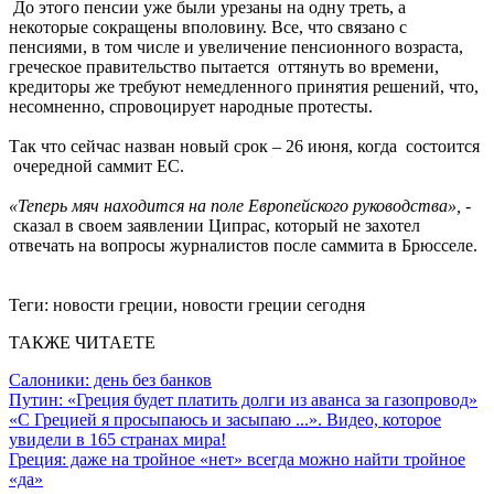
До этого пенсии уже были урезаны на одну треть, а
некоторые сокращены вполовину. Все, что связано с
пенсиями, в том числе и увеличение пенсионного возраста,
греческое правительство пытается оттянуть во времени,
кредиторы же требуют немедленного принятия решений, что,
несомненно, спровоцирует народные протесты.
Так что сейчас назван новый срок – 26 июня, когда состоится
очередной саммит ЕС.
«Теперь мяч находится на поле Европейского руководства»,
-
сказал в своем заявлении Ципрас, который не захотел
отвечать на вопросы журналистов после саммита в Брюсселе.
Теги:
новости греции, новости греции сегодня
ТАКЖЕ ЧИТАЕТЕ
Салоники: день без банков
Путин: «Греция будет платить долги из аванса за газопровод»
«С Грецией я просыпаюсь и засыпаю ...». Видео, которое
увидели в 165 странах мира!
Греция: даже на тройное «нет» всегда можно найти тройное
«да»