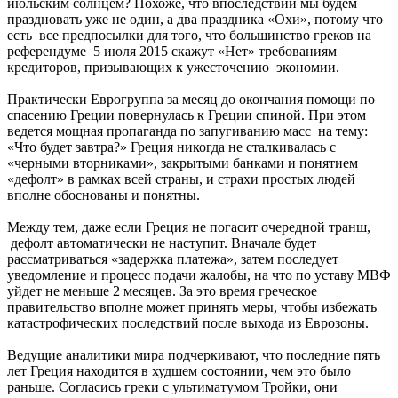
июльским солнцем? Похоже, что впоследствии мы будем
праздновать уже не один, а два праздника «Охи», потому что
есть все предпосылки для того, что большинство греков на
референдуме 5 июля 2015 скажут «Нет» требованиям
кредиторов, призывающих к ужесточению экономии.
Практически Еврогруппа за месяц до окончания помощи по
спасению Греции повернулась к Греции спиной. При этом
ведется мощная пропаганда по запугиванию масс на тему:
«Что будет завтра?» Греция никогда не сталкивалась с
«черными вторниками», закрытыми банками и понятием
«дефолт» в рамках всей страны, и страхи простых людей
вполне обоснованы и понятны.
Между тем, даже если Греция не погасит очередной транш,
дефолт автоматически не наступит. Вначале будет
рассматриваться «задержка платежа», затем последует
уведомление и процесс подачи жалобы, на что по уставу МВФ
уйдет не меньше 2 месяцев. За это время греческое
правительство вполне может принять меры, чтобы избежать
катастрофических последствий после выхода из Еврозоны.
Ведущие аналитики мира подчеркивают, что последние пять
лет Греция находится в худшем состоянии, чем это было
раньше. Согласись греки с ультиматумом Тройки, они