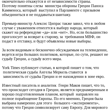
окончательно откажутся и от независимости страны.
Поэтому понятны слезы министра обороны Греции Паноса
Камменоса, который выступил в Парламенте с призывом
объединиться и не поддаваться шантажу.
Премьер-министр Алексис Ципрас также завил, что в любом
случае с уважением отнесется к выбору народа, который
скажет на референдуме «да» или «нет». Но, если большинство
проголосует за возврат к старому, за требования МВФ, он
подаст в отставку, и будут объявлены новые выборы.
За всем видимым и бесконечно обсуждаемым на телевидении,
ведется игра больших политиков, которые, по сути, решают не
судьбу Греции, а судьбу всего мира.
York Times публикует статью, в которой пишет о том, что
политическая судьба Ангелы Меркель ставится в
зависимость от судьбы Греции и ее нахождении в зоне евро.
Известный писатель и аналитик Генри Маков пишет, что то,
что происходит сегодня в Греции, является преднамеренным и
хорошо подготовленным планом, который направлен на
полное порабощение Европы. По его мнению, Греция была
выбрана намеренно для этого большого «эксперимента»,
потому что Греция символизирует саму Европу. Для мирового