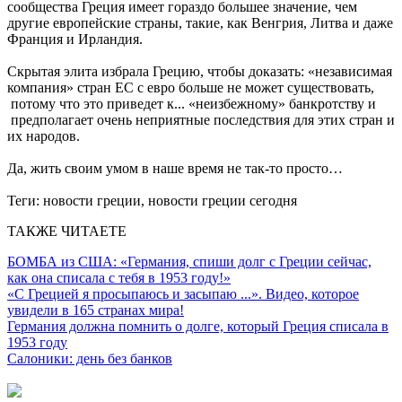
сообщества Греция имеет гораздо большее значение, чем
другие европейские страны, такие, как Венгрия, Литва и даже
Франция и Ирландия.
Скрытая элита избрала Грецию, чтобы доказать: «независимая
компания» стран ЕС с евро больше не может существовать,
потому что это приведет к... «неизбежному» банкротству и
предполагает очень неприятные последствия для этих стран и
их народов.
Да, жить своим умом в наше время не так-то просто…
Теги:
новости греции, новости греции сегодня
ТАКЖЕ ЧИТАЕТЕ
БОМБА из США: «Германия, спиши долг с Греции сейчас,
как она списала с тебя в 1953 году!»
«С Грецией я просыпаюсь и засыпаю ...». Видео, которое
увидели в 165 странах мира!
Германия должна помнить о долге, который Греция списала в
1953 году
Салоники: день без банков