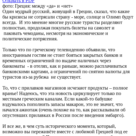
Открыть в PDF
фото: Греция: между «да» и «нет»
Один мудрый русский, живущий в Греции, сказал, что какие
бы кризисы не сотрясали страну - море, солнце и Олимп будут
всегда. И это мнение многие русские туристы разделяют
полностью, продолжая покупать билеты на самолет и
паковать чемоданы, несмотря на экономические и
политические потрясения.
Только что по греческому телевидению объявили, что
иностранным гостям не стоит бояться закрытых банков и
временных ограничений по выдаче наличных через
банкоматы - в отелях, как и раньше, можно расплачиваться
банковскими картами, а ограничений по снятию валюты для
туристов из-за рубежа не существует.
То, что с прилавков магазинов исчезают продукты – полное
вранье! Надеюсь, что эта новость циркулирует только по
местным греческим каналам. Если какой-то бабушке
вздумалось пополнить запасы макарон, это не значит, что
начался ажиотаж (очень похоже на то, как рассказывали об
опустевших прилавках в России после введения эмбарго).
И все же, в чем суть исторического момента, который,
возможно вы переживёте вместе с любимой Грецией под ее