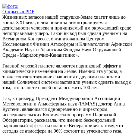
Открыть в PDF
Жизненных запасов нашей старушке-Земле хватит лишь до
конца XXI века, в чем повинна неконтролируемая
деятельности человека и причиняемый им окружающей среде
непоправимый ущерб. Такой вывод был сделан учеными на
Всемирном Конгрессе, организованном Центром
Исследования Физики Атмосферы и Климатологии Афинской
Академии Наук и Афинским Фондом Наук Окружающей
Среды «Марилопулио-Канангинио».
Главной угрозой планете являются парниковый эффект и
климатические изменения на Земле. Именно эта угроза, а
также соответствующие сравнения с другими планетами
нашей Солнечной системы заставили ученых сделать вывод о
том, что планете нашей осталось жить 100 лет.
Так, к примеру, Президент Международной Ассоциации
Метеорологии и Атмосферных наук (IAMAS) доктор Анна
Кустени, являющаяся одновременно и директором
исследовательских Космических программ Парижской
Обсерватории, рассказала, что именно бесконрольный
парниковый эффект на планете Венера привел к тому, что
сегодня ее атмосфера на 96% состоит из углекислого газа,