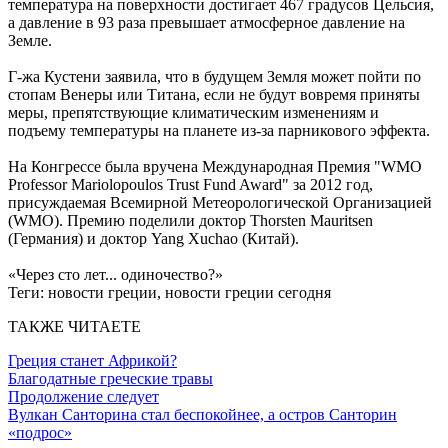
температура на поверхности достигает 467 градусов Цельсия,
а давление в 93 раза превышает атмосферное давление на
Земле.
Г-жа Кустени заявила, что в будущем Земля может пойти по
стопам Венеры или Титана, если не будут вовремя приняты
меры, препятствующие климатическим изменениям и
подъему температуры на планете из-за парникового эффекта.
На Конгрессе была вручена Международная Премия "WMO
Professor Mariolopoulos Trust Fund Award" за 2012 год,
присуждаемая Всемирной Метеорологической Организацией
(WMO). Премию поделили доктор Thorsten Mauritsen
(Германия) и доктор Yang Xuchao (Китай).
«Через сто лет... одиночество?»
Теги:
новости греции, новости греции сегодня
ТАКЖЕ ЧИТАЕТЕ
Греция станет Африкой?
Благодатные греческие травы
Продолжение следует
Вулкан Санторина стал беспокойнее, а остров Санторин
«подрос»